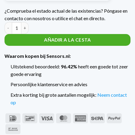
¿Comprueba el estado actual de las existencias? Póngase en
contacto con nosotros o utilice el chat en directo.
Cantidad Trafag Piston Drukschakelaars PK40
AÑADIR A LA CESTA
Waarom kopen bij Sensors.nl:
Uitstekend beoordeeld:
96.42%
heeft een goede tot zeer
goede ervaring
Persoonlijke klantenservice en advies
Extra korting bij grote aantallen mogelijk:
Neem contact
op
IDeal
Bancontact
Visa
MasterCard
American
Sepa
PayPal
Express
Transferencia