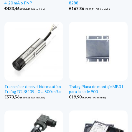
4-20 mA o PNP
8288
€
433,46
€
167,86
(
€
524,49
IVA incluido)
(
€
203,11
IVA incluido)
Transmisor de nivel hidrostático
Trafag Placa de montaje MB31
Trafag ECL/8439 - 0 ... 500 mBar
para la serie 900
€
573,56
€
19,90
(
€
694,01
IVA incluido)
(
€
24,08
IVA incluido)