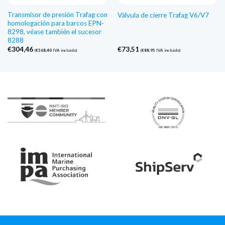
Transmisor de presión Trafag con
Válvula de cierre Trafag V6/V7
homologación para barcos EPN-
8298, véase también el sucesor
8288
€
304,46
€
73,51
(
€
368,40
IVA incluido)
(
€
88,95
IVA incluido)