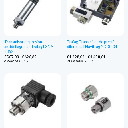
Transmisor de presión
Trafag Transmisor de presión
antideflagrante Trafag EXNA
diferencial Navitrag ND-8204
8852
Gama
Gama
€
567,00
-
€
626,85
€
1.228,02
-
€
1.458,61
de
de
(
€
686,07
IVA incluido)
(
€
1.485,90
IVA incluido)
precios:
precios:
€567,00
€1.228,02
a
a
€626,85
€1.458,61