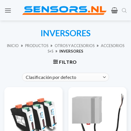
Ir
al
contenido
INVERSORES
»
»
»
INICIO
PRODUCTOS
OTROS Y ACCESORIOS
ACCESORIOS
»
S+S
INVERSORES
FILTRO