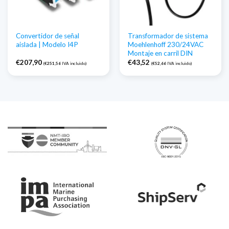
Convertidor de señal
Transformador de sistema
aislada | Modelo I4P
Moehlenhoff 230/24VAC
Montaje en carril DIN
€
207,90
€
43,52
(
€
251,56
IVA incluido)
(
€
52,66
IVA incluido)