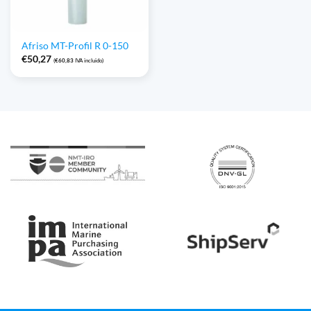
Afriso MT-Profil R 0-150
€
50,27
(
€
60,83
IVA incluido)