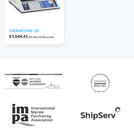
GRAMO M6-30
€
1.044,41
(
€
1.263,74
IVA incluido)