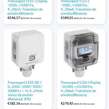
Premasgard 1125-I Display,
Premasgard 1125-I,
-5000...+5000 Pa,
-5000...+5000 Pa,
4...20mA, Transmisor de
4...20mA, Transmisor de
presión/diferencia
presión/diferencia
€
246,17
€
184,55
(
€
297,87
IVA incluido)
(
€
223,31
IVA incluido)
Premasgard 1125-SD-I
Premasgard 1126-I Display,
0...1000 / 2000 / 3000 /
-10.000...+10.000 Pa,
5000Pa (- / +), 4...20mA,
4...20mA, Transmisor de
sensor de presión
presión/diferencia
diferencial, IP43
€
182,16
€
270,42
(
€
220,41
IVA incluido)
(
€
327,21
IVA incluido)