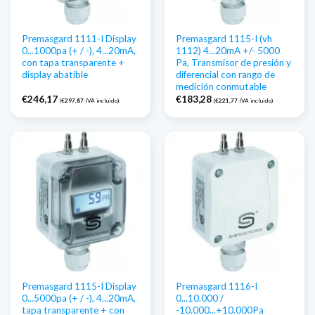
Premasgard 1111-I Display
Premasgard 1115-I (vh
0...1000pa (+ / -), 4...20mA,
1112) 4...20mA +/- 5000
con tapa transparente +
Pa, Transmisor de presión y
display abatible
diferencial con rango de
medición conmutable
€
246,17
€
183,28
(
€
297,87
IVA incluido)
(
€
221,77
IVA incluido)
Premasgard 1115-I Display
Premasgard 1116-I
0...5000pa (+ / -), 4...20mA,
0...10.000 /
tapa transparente + con
-10.000...+10.000Pa