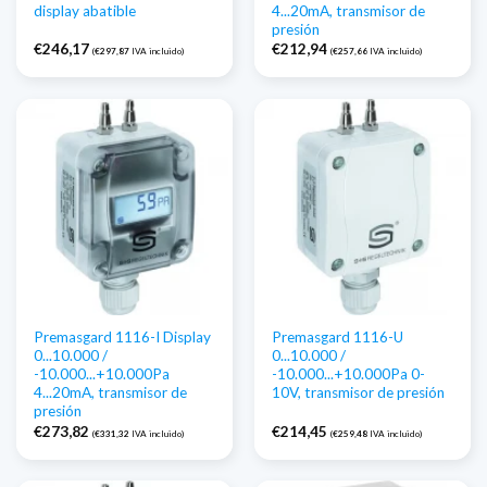
display abatible
4...20mA, transmisor de
presión
€
246,17
€
212,94
(
€
297,87
IVA incluido)
(
€
257,66
IVA incluido)
Premasgard 1116-I Display
Premasgard 1116-U
0...10.000 /
0...10.000 /
-10.000...+10.000Pa
-10.000...+10.000Pa 0-
4...20mA, transmisor de
10V, transmisor de presión
presión
€
273,82
€
214,45
(
€
331,32
IVA incluido)
(
€
259,48
IVA incluido)