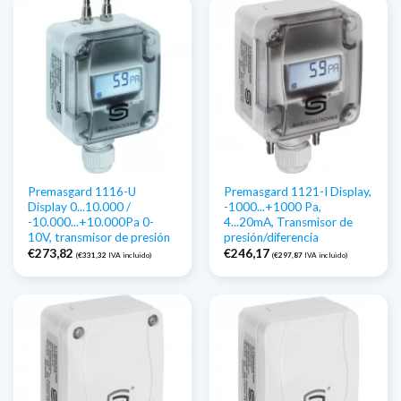
Premasgard 1116-U
Premasgard 1121-I Display,
Display 0...10.000 /
-1000...+1000 Pa,
-10.000...+10.000Pa 0-
4...20mA, Transmisor de
10V, transmisor de presión
presión/diferencia
€
273,82
€
246,17
(
€
331,32
IVA incluido)
(
€
297,87
IVA incluido)