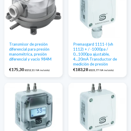
Transmisor de presión
Premasgard 1111-I (vh
diferencial para presión
1112) + / -1000pa /
manométrica, presión
0...1000pa ajustable,
diferencial y vacío 984M
4...20mA Transductor de
medición de presión
€
175,30
€
183,28
(
€
212,11
IVA incluido)
(
€
221,77
IVA incluido)