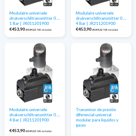
Modulaire universele
Modulaire universele
drukverschiltransmitter 0 …
drukverschiltransmitter 0 …
1 Bar | JR011201900
4 Bar | JR211201900
€
453,90
€
453,90
(
€
549,22
IVA incluido)
(
€
549,22
IVA incluido)
Modulaire universele
Transmisor de presión
drukverschiltransmitter 0 …
diferencial universal
4 Bar | JR211201900
modular para líquidos y
gases
€
453,90
(
€
549,22
IVA incluido)