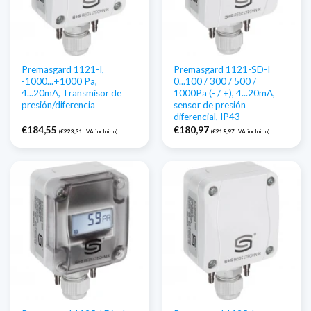
Premasgard 1121-I,
Premasgard 1121-SD-I
-1000...+1000 Pa,
0...100 / 300 / 500 /
4...20mA, Transmisor de
1000Pa (- / +), 4...20mA,
presión/diferencia
sensor de presión
diferencial, IP43
€
184,55
€
180,97
(
€
223,31
IVA incluido)
(
€
218,97
IVA incluido)