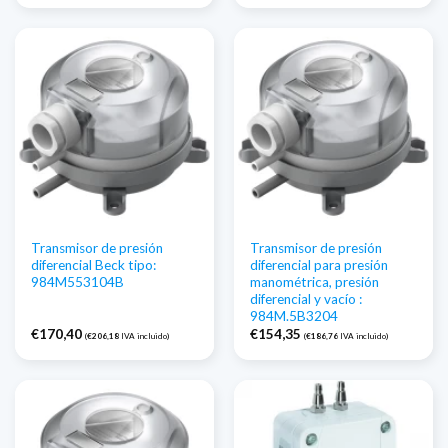
Transmisor de presión
Transmisor de presión
diferencial Beck tipo:
diferencial para presión
984M553104B
manométrica, presión
diferencial y vacío :
984M.5B3204
€
170,40
€
154,35
(
€
206,18
IVA incluido)
(
€
186,76
IVA incluido)