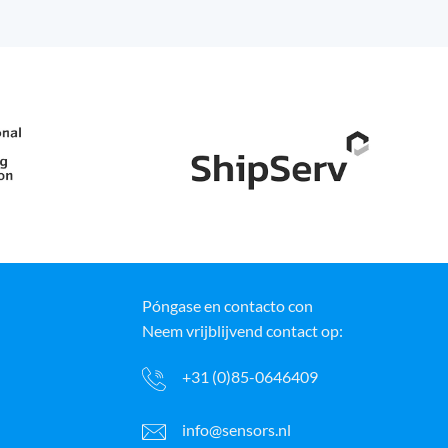
Póngase en contacto con
Neem vrijblijvend contact op:
+31 (0)85-0646409
info@sensors.nl