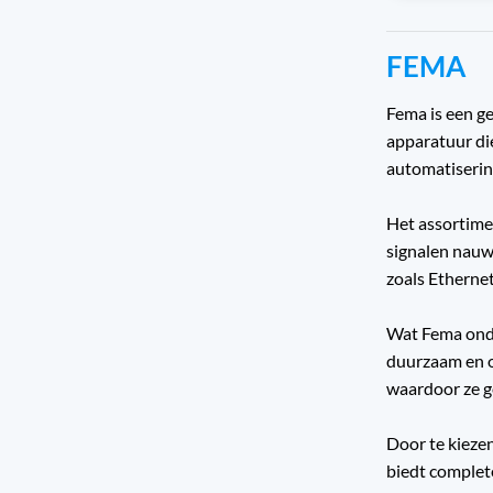
FEMA
Fema is een g
apparatuur di
automatisering
Het assortime
signalen nauw
zoals Etherne
Wat Fema onde
duurzaam en o
waardoor ze ge
Door te kieze
biedt complet