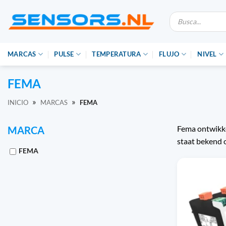
Ir
Búsqueda
al
de
productos
contenido
MARCAS
PULSE
TEMPERATURA
FLUJO
NIVEL
FEMA
»
»
INICIO
MARCAS
FEMA
Fema ontwikke
MARCA
staat bekend 
FEMA