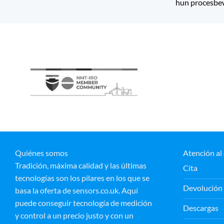
hun procesbewa
Quiénes somos
Atención al 
Tradición, máxima calidad y las últimas
Cita
tecnologías son los pilares en los que se
Devolución
basa la oferta de sensors.co.uk. Aquí
puede conseguir tecnología de medición
Descargas
y control a un precio justo y con un