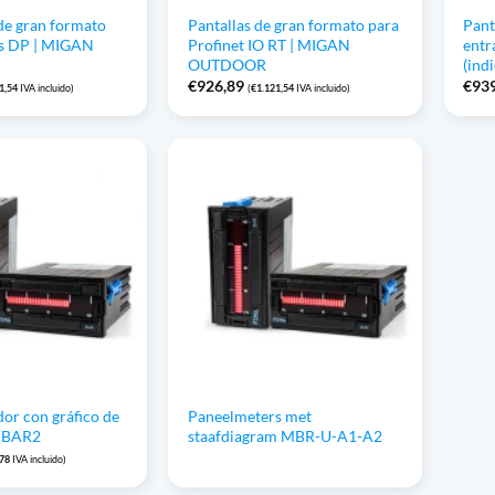
de gran formato
Pantallas de gran formato para
Pant
us DP | MIGAN
Profinet IO RT | MIGAN
entr
OUTDOOR
(ind
€
926,89
€
93
1,54
IVA incluido)
(
€
1.121,54
IVA incluido)
dor con gráfico de
Paneelmeters met
-BAR2
staafdiagram MBR-U-A1-A2
,78
IVA incluido)