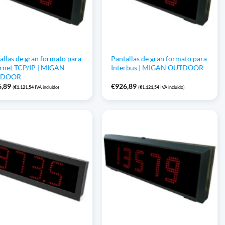
allas de gran formato para
Pantallas de gran formato para
rnet TCP/IP | MIGAN
Interbus | MIGAN OUTDOOR
TDOOR
6,89
€
926,89
(
€
1.121,54
IVA incluido)
(
€
1.121,54
IVA incluido)