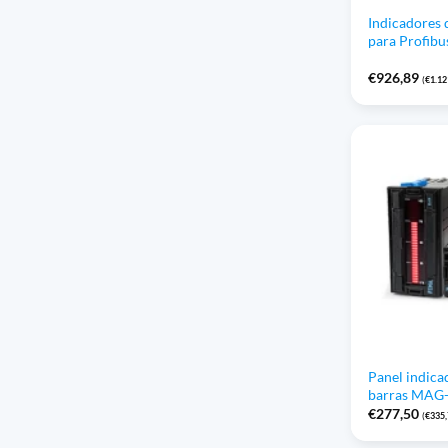
Indicadores 
para Profib
€
926,89
(
€
1.12
Panel indica
barras MAG
€
277,50
(
€
335