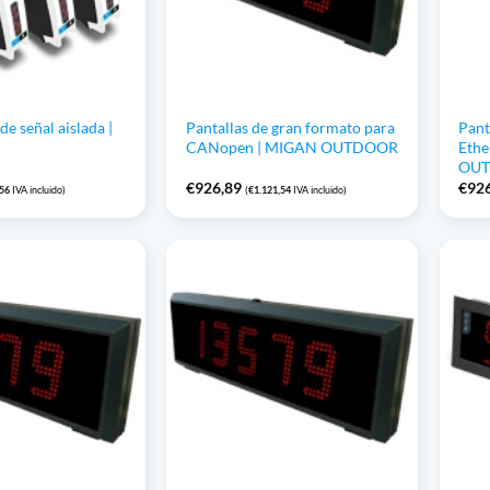
e señal aislada |
Pantallas de gran formato para
Pant
CANopen | MIGAN OUTDOOR
Ethe
OU
€
926,89
€
92
,56
IVA incluido)
(
€
1.121,54
IVA incluido)