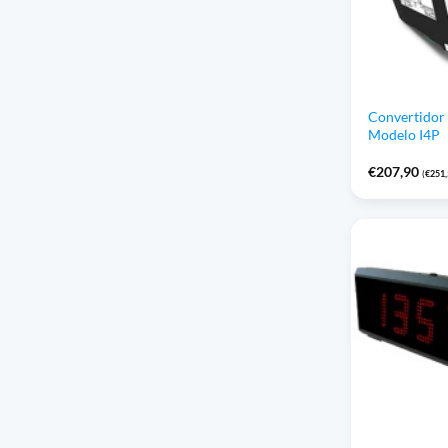
Convertidor d
Modelo I4P
€
207,90
(
€
251