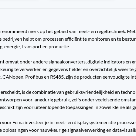
erenommeerd merk op het gebied van meet- en regeltechniek. Met e
e bedrijven helpt om processen efficiënt te monitoren en te bestu
, energie, transport en productie.
nt omvat onder andere signaalconverters, digitale indicators en 
keurig te verwerken en gegevens helder en overzichtelijk weer te 
t, CANopen, Profibus en RS485, zijn de producten eenvoudig te in
rscheidt, is de combinatie van gebruiksvriendelijkheid en techno
ntworpen voor langdurig gebruik, zelfs onder veeleisende omstand
schikt zijn voor uiteenlopende toepassingen in zowel kleine als gr
n voor Fema investeer je in meet- en displaysystemen die process
e oplossingen voor nauwkeurige signaalverwerking en datavisualis