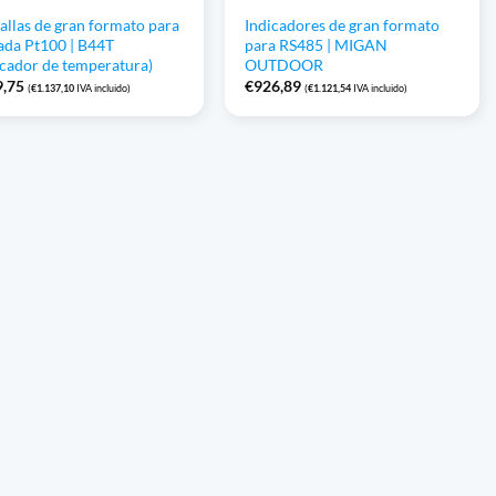
allas de gran formato para
Indicadores de gran formato
ada Pt100 | B44T
para RS485 | MIGAN
icador de temperatura)
OUTDOOR
9,75
€
926,89
(
€
1.137,10
IVA incluido)
(
€
1.121,54
IVA incluido)