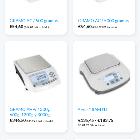
GRAMO AC / 500 gramos
GRAMO AC / 5000 gramos
€
54,60
€
54,60
(
€
66,07
IVA incluido)
(
€
66,07
IVA incluido)
GRAMO AH-V / 300g,
Serie GRAM EH
600g, 1200g y 3000g
Gama
€
346,50
€
135,45
-
€
183,75
(
€
419,27
IVA incluido)
de
(
€
163,89
IVA incluido)
precios:
€135,45
a