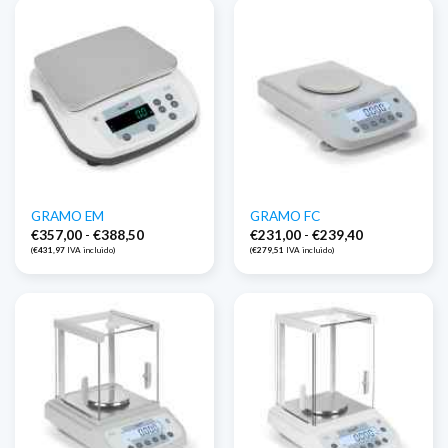
€183,75
GRAMO EM
GRAMO FC
Gama
Gama
€
357,00
-
€
388,50
€
231,00
-
€
239,40
de
de
(
€
431,97
IVA incluido)
(
€
279,51
IVA incluido)
precios:
precios:
€357,00
€231,00
a
a
€388,50
€239,40