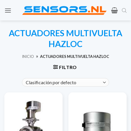
Ir
al
contenido
ACTUADORES MULTIVUELTA
HAZLOC
»
INICIO
ACTUADORES MULTIVUELTA HAZLOC
FILTRO