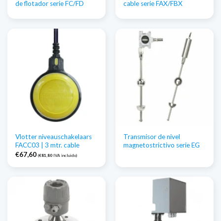
de flotador serie FC/FD
cable serie FAX/FBX
Vlotter niveauschakelaars
Transmisor de nivel
FACC03 | 3 mtr. cable
magnetostrictivo serie EG
€
67,60
(
€
81,80
IVA incluido)