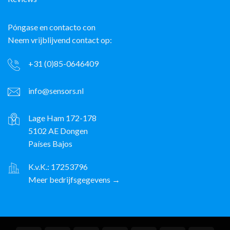
Póngase en contacto con
Neem vrijblijvend contact op:
+31 (0)85-0646409
info@sensors.nl
Lage Ham 172-178
5102 AE Dongen
Países Bajos
K.v.K.: 17253796
Meer bedrijfsgegevens →