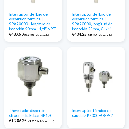
Interruptor de flujo de
Interruptor de flujo de
dispersión térmica |
dispersión térmica |
SPX20000 - longitud de
SPX20000, longitud de
inserción 50mm - 1/4″ NPT
inserción 25mm, G1/4″.
€
437,50
€
404,25
(
€
529,38
IVA incluido)
(
€
489,14
IVA incluido)
Thermische dispersie-
Interruptor térmico de
stroomschakelaar SP170
caudal SP2000-BR-P-2
€
1.286,25
(
€
1.556,36
IVA incluido)