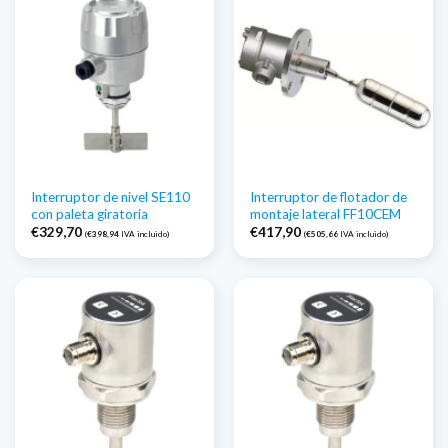
Interruptor de nivel SE110
Interruptor de flotador de
con paleta giratoria
montaje lateral FF10CEM
€
329,70
€
417,90
(
€
398,94
IVA incluido)
(
€
505,66
IVA incluido)