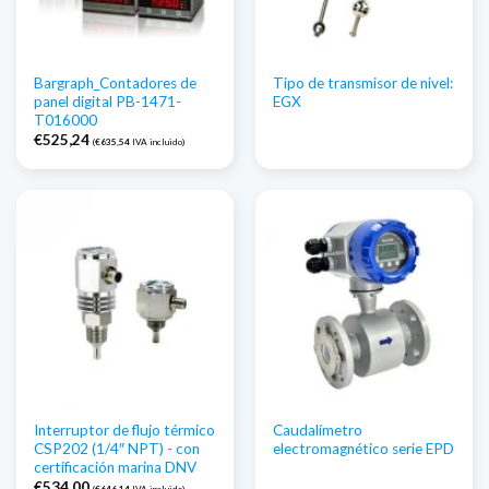
Bargraph_Contadores de
Tipo de transmisor de nivel:
panel digital PB-1471-
EGX
T016000
€
525,24
(
€
635,54
IVA incluido)
Interruptor de flujo térmico
Caudalímetro
CSP202 (1/4″ NPT) - con
electromagnético serie EPD
certificación marina DNV
€
534,00