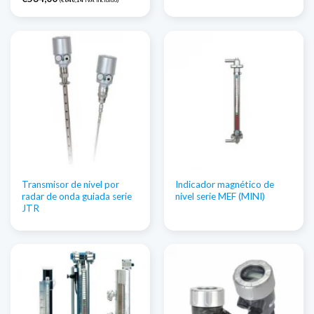
(
€
646,14
IVA incluido)
Transmisor de nivel por
Indicador magnético de
radar de onda guiada serie
nivel serie MEF (MINI)
JTR