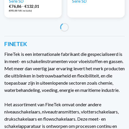
Serie SD
Serie SD
Gama
€
76,86
-
€
132,01
de
(
€
93,00
IVA incluido)
precios:
€76,86
a
€132,01
FINETEK
FineTek is een internationale fabrikant die gespecialiseerd is
in meet- en schakelinstrumenten voor vloeistoffen en gassen.
Met meer dan veertig jaar ervaring levert het merk producten
die uitblinken in betrouwbaarheid en flexibiliteit, en die
toepasbaar zijn in uiteenlopende sectoren zoals chemie,
waterbehandeling, voeding, energie en maritieme industrie.
Het assortiment van FineTek omvat onder andere
niveauschakelaars, niveautransmitters, vlotterschakelaars,
drukschakelaars en flowschakelaars. Deze meet- en
schakelapparatuur is ontworpen om processen continu en