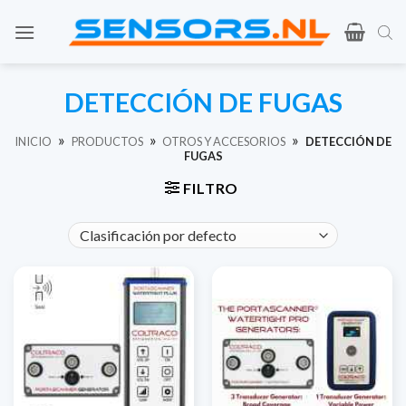
Ir
al
contenido
DETECCIÓN DE FUGAS
»
»
»
INICIO
PRODUCTOS
OTROS Y ACCESORIOS
DETECCIÓN DE
FUGAS
FILTRO