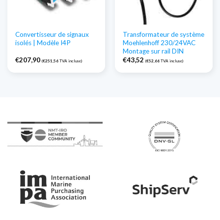
Convertisseur de signaux
Transformateur de système
isolés | Modèle I4P
Moehlenhoff 230/24VAC
Montage sur rail DIN
€
207,90
€
43,52
(
€
251,56
TVA incluse)
(
€
52,66
TVA incluse)