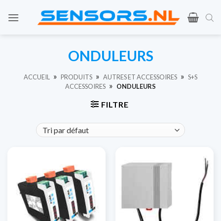
Skip
to
content
ONDULEURS
»
»
»
ACCUEIL
PRODUITS
AUTRES ET ACCESSOIRES
S+S
»
ACCESSOIRES
ONDULEURS
FILTRE