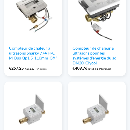
Compteur de chaleur à
Compteur de chaleur à
ultrasons Sharky 774 H/C
ultrasons pour les
M-Bus Qp1.5-110mm-G¾"
systèmes d'énergie du sol -
DN20, Glycol
€
257,25
€
409,76
(
€
311,27
TVA incluse)
(
€
495,81
TVA incluse)