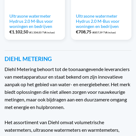
Ultrasone watermeter
Ultrasone watermeter
Hydrus 2.0 M-Bus voor
Hydrus 2.0 M-Bus voor
woningen en bedrijven
woningen en bedrijven
€
1.102,50
€
708,75
(
€
1.334,03
TVA incluse)
(
€
857,59
TVA incluse)
DIEHL METERING
Diehl Metering behoort tot de toonaangevende leveranciers
van meetapparatuur en staat bekend om zijn innovatieve
aanpak op het gebied van water- en energiebeheer. Het merk
biedt oplossingen die niet alleen zorgen voor nauwkeurige
metingen, maar ook bijdragen aan een duurzamere omgang
met energie en hulpbronnen.
Het assortiment van Diehl omvat volumetrische
watermeters, ultrasone watermeters en warmtemeters,