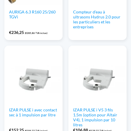
AURIGA 6.3 R160 25/260
Compteur d'eau à
TGVi
ultrasons Hydrus 2.0 pour
les particuliers et les
entreprises
€
236,25
(
€
285,86
TVA incluse)
IZAR PULSE i avec contact
IZAR PULSE i V5 3 fils
sec à 1 impulsion par litre
1.5m (option pour Altair
V4), 1 impulsion par 10
litres
€
152,25
€
106,88
(
€
184,22
TVA incluse)
(
€
129,32
TVA incluse)