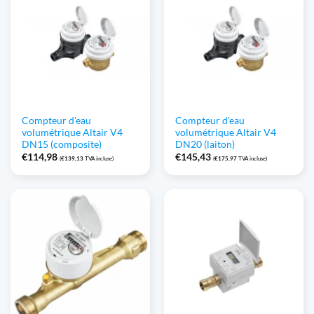
Compteur d'eau
Compteur d'eau
volumétrique Altair V4
volumétrique Altair V4
DN15 (composite)
DN20 (laiton)
€
114,98
€
145,43
(
€
139,13
TVA incluse)
(
€
175,97
TVA incluse)