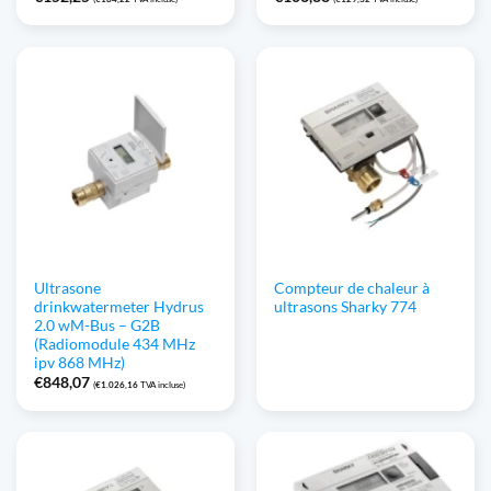
Ultrasone
Compteur de chaleur à
drinkwatermeter Hydrus
ultrasons Sharky 774
2.0 wM-Bus – G2B
(Radiomodule 434 MHz
ipv 868 MHz)
€
848,07
(
€
1.026,16
TVA incluse)