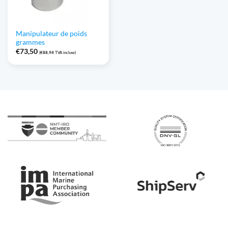
Manipulateur de poids
grammes
€
73,50
(
€
88,94
TVA incluse)