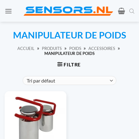
Skip
to
content
MANIPULATEUR DE POIDS
»
»
»
»
ACCUEIL
PRODUITS
POIDS
ACCESSOIRES
MANIPULATEUR DE POIDS
FILTRE