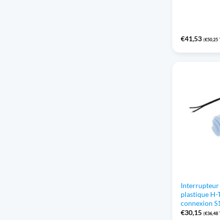
€
41,53
(
€
50,25
Interrupteur 
plastique H-
connexion S
€
30,15
(
€
36,48