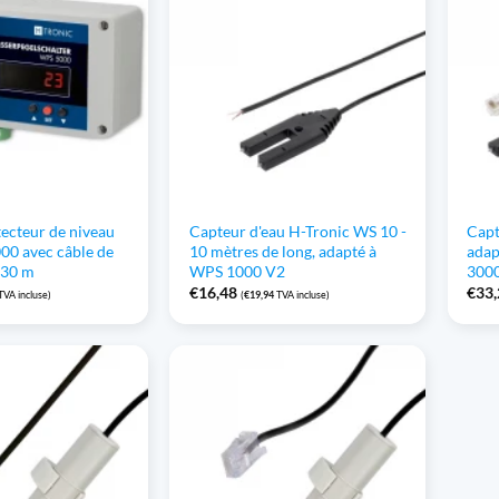
ecteur de niveau
Capteur d'eau H-Tronic WS 10 -
Capt
00 avec câble de
10 mètres de long, adapté à
adap
 30 m
WPS 1000 V2
3000
€
16,48
€
33
TVA incluse)
(
€
19,94
TVA incluse)