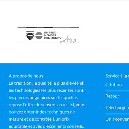
A propos de nous
Service à la 
La tradition, la qualité la plus élevée et
Citation
les technologies les plus récentes sont
Retour
les pierres angulaires sur lesquelles
repose l'offre de sensors.co.uk. Ici, vous
Télécharge
pouvez obtenir des techniques de
Unit conver
mesure et de contrôle à un prix
équitable et avec d'excellents conseils.