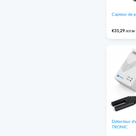
Capteur de p
€
31,29
(
€
37,86
Détecteur d
TRONIC