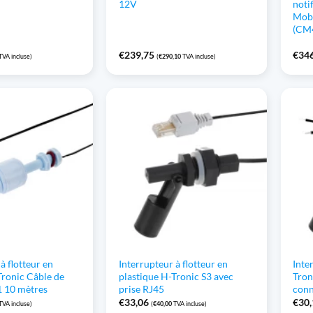
12V
noti
Mob
(CM
€
239,75
€
34
TVA incluse)
(
€
290,10
TVA incluse)
à flotteur en
Interrupteur à flotteur en
Inte
Tronic Câble de
plastique H-Tronic S3 avec
Tron
1 10 mètres
prise RJ45
conn
€
33,06
€
30
TVA incluse)
(
€
40,00
TVA incluse)