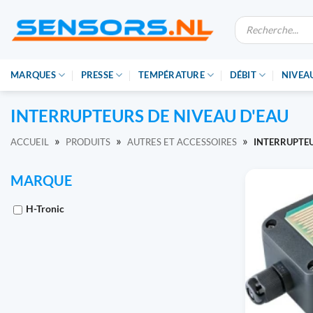
Skip
Recherche
to
de
produits
content
MARQUES
PRESSE
TEMPÉRATURE
DÉBIT
NIVEA
INTERRUPTEURS DE NIVEAU D'EAU
»
»
»
ACCUEIL
PRODUITS
AUTRES ET ACCESSOIRES
INTERRUPTEU
MARQUE
H-Tronic