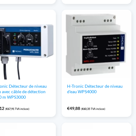
onic Détecteur de niveau
H-Tronic Détecteur de niveau
u avec câble de détection
d'eau WPS4000
10 m WPS3000
,12
€
49,88
(
€
67,91
TVA incluse)
(
€
60,35
TVA incluse)