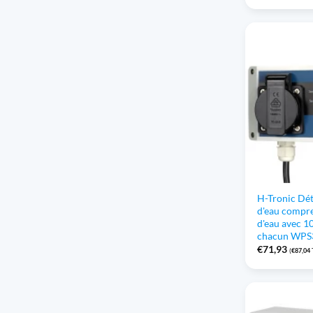
H-Tronic Dét
d'eau compre
d'eau avec 1
chacun WPS
€
71,93
(
€
87,04