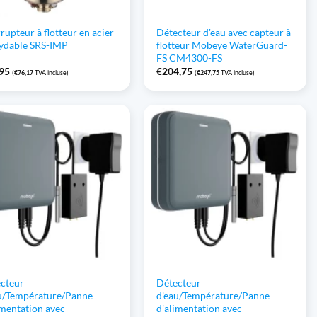
rrupteur à flotteur en acier
Détecteur d'eau avec capteur à
ydable SRS-IMP
flotteur Mobeye WaterGuard-
FS CM4300-FS
,95
€
204,75
(
€
76,17
TVA incluse)
(
€
247,75
TVA incluse)
cteur
Détecteur
u/Température/Panne
d'eau/Température/Panne
imentation avec
d'alimentation avec