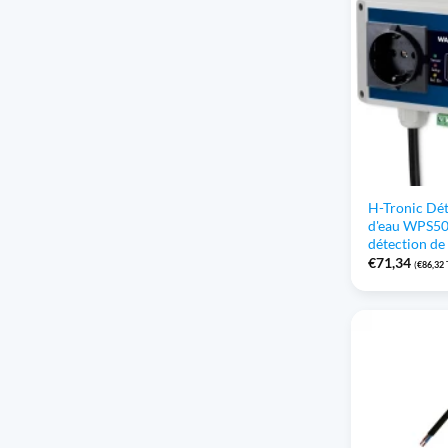
H-Tronic Dét
d'eau WPS50
détection de
€
71,34
(
€
86,32