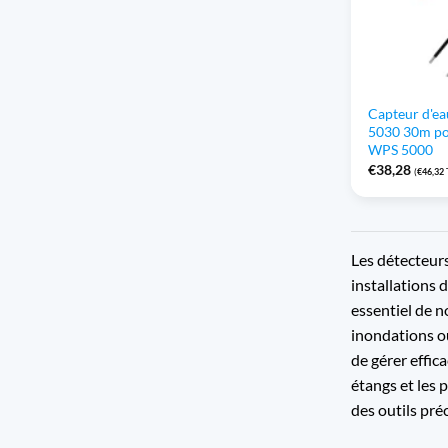
Capteur d'e
5030 30m po
WPS 5000
€
38,28
(
€
46,32
Les détecteurs
installations 
essentiel de 
inondations o
de gérer effic
étangs et les p
des outils pré