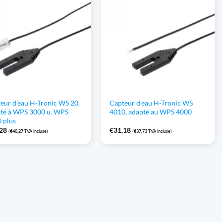
eur d'eau H-Tronic WS 20,
Capteur d'eau H-Tronic WS
té à WPS 3000 u. WPS
4010, adapté au WPS 4000
 plus
,28
€
31,18
(
€
40,27
TVA incluse)
(
€
37,73
TVA incluse)