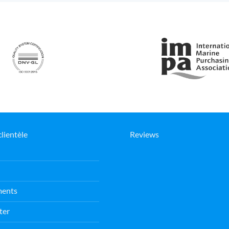
clientèle
Reviews
ments
ter