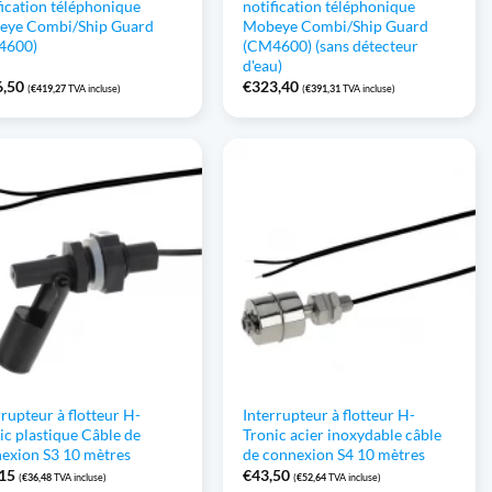
fication téléphonique
notification téléphonique
eye Combi/Ship Guard
Mobeye Combi/Ship Guard
4600)
(CM4600) (sans détecteur
d'eau)
6,50
€
323,40
(
€
419,27
TVA incluse)
(
€
391,31
TVA incluse)
rrupteur à flotteur H-
Interrupteur à flotteur H-
ic plastique Câble de
Tronic acier inoxydable câble
exion S3 10 mètres
de connexion S4 10 mètres
,15
€
43,50
(
€
36,48
TVA incluse)
(
€
52,64
TVA incluse)