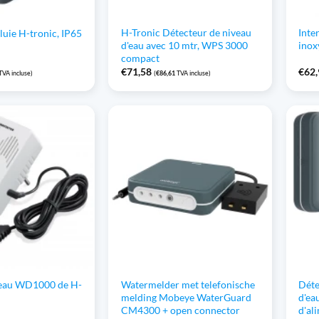
H-Tronic Détecteur de niveau
Inte
luie H-tronic, IP65
d'eau avec 10 mtr, WPS 3000
inox
compact
€
71,58
€
62
TVA incluse)
(
€
86,61
TVA incluse)
'eau WD1000 de H-
Watermelder met telefonische
Déte
melding Mobeye WaterGuard
d'ea
CM4300 + open connector
d'al