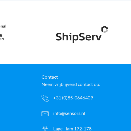
Contact
Neem vrijblijvend contact op:
+31 (0)85-0646409
info@sensors.nl
Lage Ham 172-178