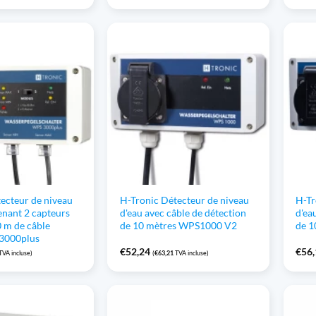
ecteur de niveau
H-Tronic Détecteur de niveau
H-Tr
nant 2 capteurs
d'eau avec câble de détection
d'ea
0 m de câble
de 10 mètres WPS1000 V2
de 
3000plus
€
52,24
€
56
TVA incluse)
(
€
63,21
TVA incluse)