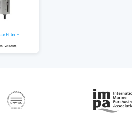
te Filter –
,65
TVA incluse)