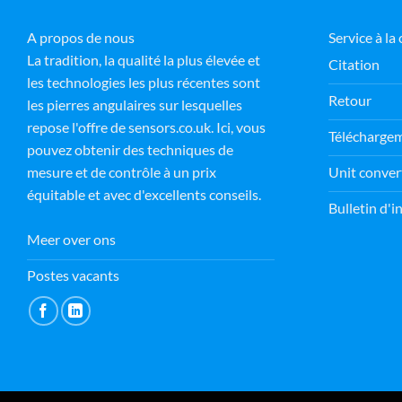
A propos de nous
Service à la 
La tradition, la qualité la plus élevée et
Citation
les technologies les plus récentes sont
M E
Retour
15 July 2026
les pierres angulaires sur lesquelles
repose l'offre de sensors.co.uk. Ici, vous
Télécharge
pouvez obtenir des techniques de
Fantastic customer service by
Unit conver
mesure et de contrôle à un prix
Andrej. Not only kind and
helpful but going the extra
équitable et avec d'excellents conseils.
Bulletin d'
mile in order to help. Thank you
from Magdalena
Read more
Meer over ons
Postes vacants