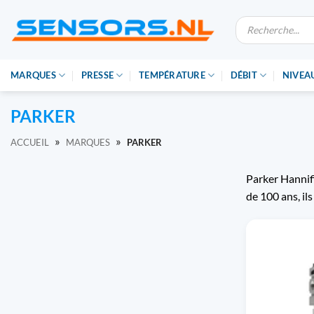
Skip
Recherche
to
de
produits
content
MARQUES
PRESSE
TEMPÉRATURE
DÉBIT
NIVEA
PARKER
»
»
ACCUEIL
MARQUES
PARKER
Parker Hannifi
de 100 ans, il