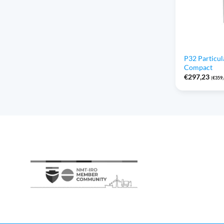
P32 Particula
Compact
€
297,23
(
€
359