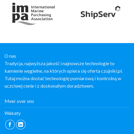
O nas
Tradycja, najwyższa jakość i najnowsze technologie to
kamienie węgielne, na których opiera się oferta czujniki.pl.
Tutaj można dostać technologię pomiarową i kontrolną w
uczciwej cenie i z doskonałym doradztwem.
Meer over ons
Wakaty