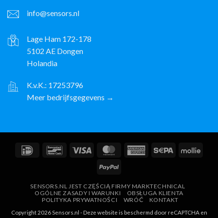
info@sensors.nl
Lage Ham 172-178
5102 AE Dongen
Holandia
K.v.K.: 17253796
Meer bedrijfsgegevens →
IDeal
Bancontact
Wiza
MasterCard
American
Sepa
Molli
Express
PayPal
SENSORS.NL JEST CZĘŚCIĄ FIRMY MARKTECHNICAL
OGÓLNE ZASADY I WARUNKI
OBSŁUGA KLIENTA
POLITYKA PRYWATNOŚCI
WRÓĆ
KONTAKT
Copyright 2026 Sensors.nl - Deze website is beschermd door reCAPTCHA en