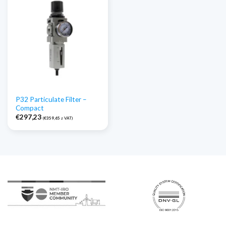
P32 Particulate Filter –
Compact
€
297,23
(
€
359,65
z VAT)