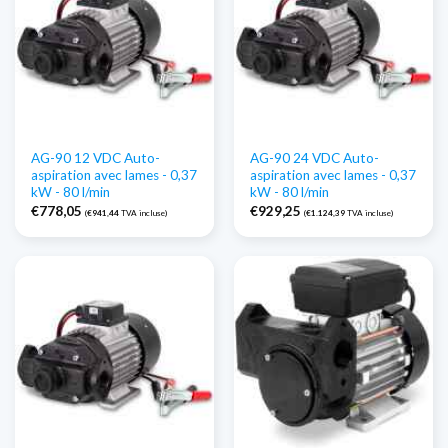
AG-90 12 VDC Auto-
AG-90 24 VDC Auto-
aspiration avec lames - 0,37
aspiration avec lames - 0,37
kW - 80 l/min
kW - 80 l/min
€
778,05
€
929,25
(
€
941,44
TVA incluse)
(
€
1.124,39
TVA incluse)