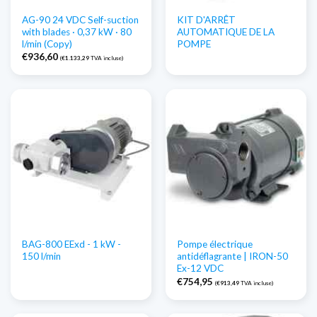
AG-90 24 VDC Self-suction
KIT D'ARRÊT
with blades · 0,37 kW · 80
AUTOMATIQUE DE LA
l/min (Copy)
POMPE
€
936,60
(
€
1.133,29
TVA incluse)
BAG-800 EExd - 1 kW -
Pompe électrique
150 l/min
antidéflagrante | IRON-50
Ex-12 VDC
€
754,95
(
€
913,49
TVA incluse)