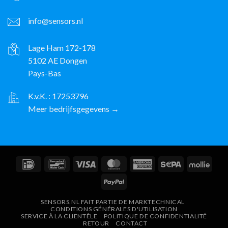
info@sensors.nl
Lage Ham 172-178
5102 AE Dongen
Pays-Bas
K.v.K. : 17253796
Meer bedrijfsgegevens →
IDeal
Bancontact
Visa
MasterCard
American
Sepa
Molli
Express
PayPal
SENSORS.NL FAIT PARTIE DE MARKTECHNICAL
CONDITIONS GÉNÉRALES D'UTILISATION
SERVICE À LA CLIENTÈLE
POLITIQUE DE CONFIDENTIALITÉ
RETOUR
CONTACT