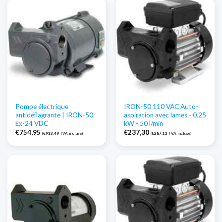
Pompe électrique
IRON-50 110 VAC Auto-
antidéflagrante | IRON-50
aspiration avec lames - 0.25
Ex-24 VDC
kW - 50 l/min
€
754,95
€
237,30
(
€
913,49
TVA incluse)
(
€
287,13
TVA incluse)