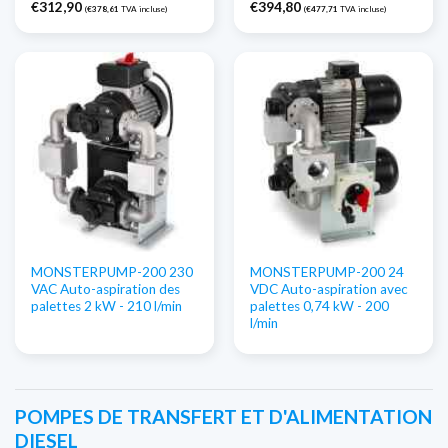
€
312,90
€
394,80
(
€
378,61
TVA incluse)
(
€
477,71
TVA incluse)
MONSTERPUMP-200 230
MONSTERPUMP-200 24
VAC Auto-aspiration des
VDC Auto-aspiration avec
palettes 2 kW - 210 l/min
palettes 0,74 kW - 200
l/min
POMPES DE TRANSFERT ET D'ALIMENTATION
DIESEL