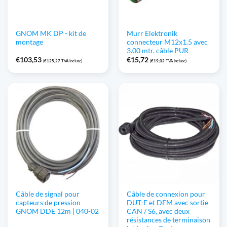
GNOM MK DP - kit de
Murr Elektronik
montage
connecteur M12x1.5 avec
3.00 mtr. câble PUR
€
103,53
€
15,72
(
€
125,27
TVA incluse)
(
€
19,02
TVA incluse)
Câble de signal pour
Câble de connexion pour
capteurs de pression
DUT-E et DFM avec sortie
GNOM DDE 12m | 040-02
CAN / S6, avec deux
résistances de terminaison