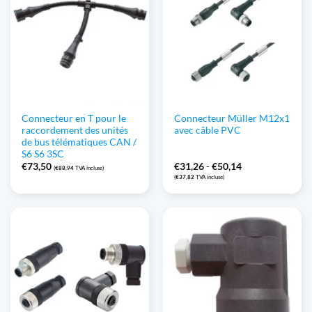
Connecteur en T pour le
Connecteur Müller M12x1
raccordement des unités
avec câble PVC
de bus télématiques CAN /
S6 S6 3SC
Gamme
€
73,50
€
31,26
-
€
50,14
(
€
88,94
TVA incluse)
de
(
€
37,82
TVA incluse)
prix
:
€31,26
à
€50,14