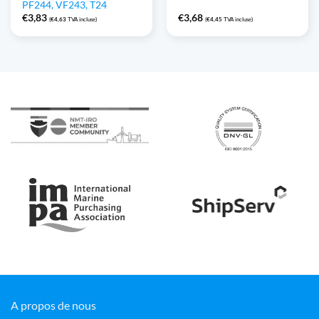
PF244, VF243, T24
€
3,83
€
3,68
(
€
4,63
TVA incluse)
(
€
4,45
TVA incluse)
A propos de nous