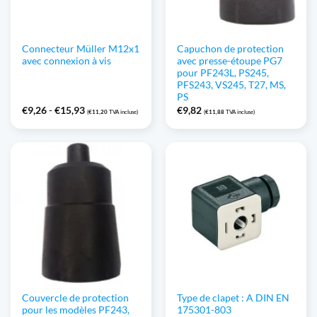
Connecteur Müller M12x1
Capuchon de protection
avec connexion à vis
avec presse-étoupe PG7
pour PF243L, PS245,
PFS243, VS245, T27, MS,
PS
Gamme
€
9,26
-
€
15,93
€
9,82
(
€
11,20
TVA incluse)
(
€
11,88
TVA incluse)
de
prix
:
€9,26
à
€15,93
Couvercle de protection
Type de clapet : A DIN EN
pour les modèles PF243,
175301-803