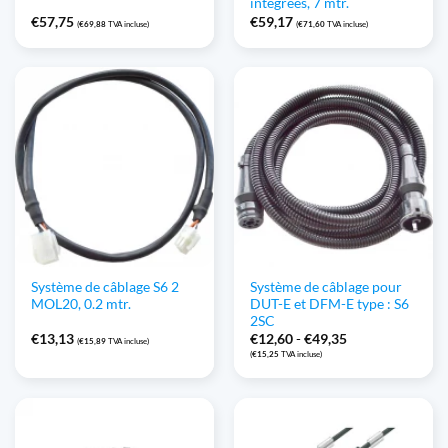
intégrées, 7 mtr.
€
57,75
€
59,17
(
€
69,88
TVA incluse)
(
€
71,60
TVA incluse)
Système de câblage S6 2
Système de câblage pour
MOL20, 0.2 mtr.
DUT-E et DFM-E type : S6
2SC
Gamme
€
13,13
€
12,60
-
€
49,35
(
€
15,89
TVA incluse)
de
(
€
15,25
TVA incluse)
prix
:
€12,60
à
€49,35