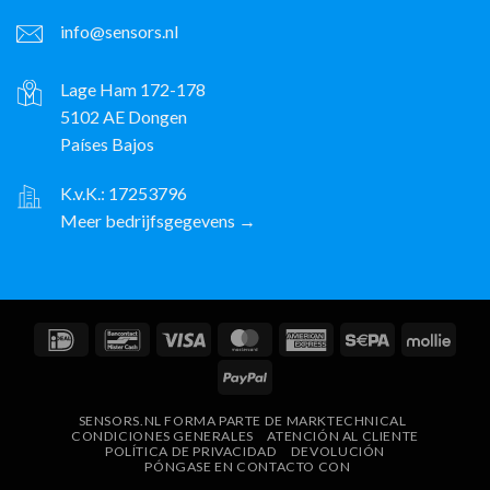
info@sensors.nl
Lage Ham 172-178
5102 AE Dongen
Países Bajos
K.v.K.: 17253796
Meer bedrijfsgegevens →
IDeal
Bancontact
Visa
MasterCard
American
Sepa
Molli
Express
PayPal
SENSORS.NL FORMA PARTE DE MARKTECHNICAL
CONDICIONES GENERALES
ATENCIÓN AL CLIENTE
POLÍTICA DE PRIVACIDAD
DEVOLUCIÓN
PÓNGASE EN CONTACTO CON