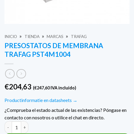
»
»
»
INICIO
TIENDA
MARCAS
TRAFAG
PRESOSTATOS DE MEMBRANA
TRAFAG PST4M1004
€
204,63
(
€
247,60
IVA incluido)
Productinformatie en datasheets →
¿Comprueba el estado actual de las existencias? Póngase en
contacto con nosotros o utilice el chat en directo.
Cantidad Trafag Membraan drukschakelaars PST4M1004