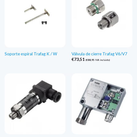
Soporte espiral Trafag K / W
Válvula de cierre Trafag V6/V7
€
73,51
(
€
88,95
IVA incluido)