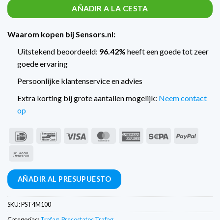
AÑADIR A LA CESTA
Waarom kopen bij Sensors.nl:
Uitstekend beoordeeld:
96.42%
heeft een goede tot zeer
goede ervaring
Persoonlijke klantenservice en advies
Extra korting bij grote aantallen mogelijk:
Neem contact
op
IDeal
Bancontact
Visa
MasterCard
American
Sepa
PayPal
Express
Transferencia
bancaria
AÑADIR AL PRESUPUESTO
SKU:
PST4M100
Categorías:
Trafag
,
Presostatos Trafag