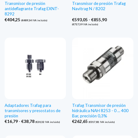
Transmisor de presión
Transmisor de presión Trafag
antideflagrante Trafag EXNT-
Navitrag N / 8202
8292
Gama
€
404,25
€
593,05
-
€
855,90
(
€
489,14
IVA incluido)
de
(
€
717,59
IVA incluido)
precios:
€593,05
a
€855,90
Adaptadores Trafag para
Trafag Transmisor de presión
transmisores y presostatos de
hidráulica NAH 8253 - 0 ... 400
presión
Bar, precisión 0,3%
Gama
€
16,79
-
€
38,78
€
262,65
(
€
20,32
IVA incluido)
(
€
317,81
IVA incluido)
de
precios:
€16,79
a