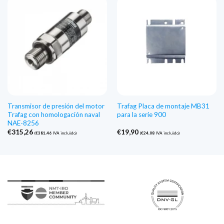
€38,78
Transmisor de presión del motor
Trafag Placa de montaje MB31
Trafag con homologación naval
para la serie 900
NAE-8256
€
315,26
€
19,90
(
€
381,46
IVA incluido)
(
€
24,08
IVA incluido)