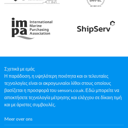
Σχετικά με εμάς
Η παράδοση, η υψηλότερη ποιότητα και οι τελευταίες
τεχνολογίες είναι οι ακρογωνιαίοι λίθοι στους οποίους
βασίζεται η προσφορά του sensors.co.uk. Εδώ μπορείτε να
αποκτήσετε τεχνολογία μέτρησης και ελέγχου σε δίκαιη τιμή
και με άριστες συμβουλές.
Meer over ons