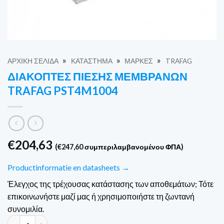
»
»
»
ΑΡΧΙΚΉ ΣΕΛΊΔΑ
ΚΑΤΆΣΤΗΜΑ
ΜΆΡΚΕΣ
TRAFAG
ΔΙΑΚΌΠΤΕΣ ΠΊΕΣΗΣ ΜΕΜΒΡΑΝΏΝ
TRAFAG PST4M1004
€
204,63
(
€
247,60
συμπεριλαμβανομένου ΦΠΑ)
Productinformatie en datasheets →
Έλεγχος της τρέχουσας κατάστασης των αποθεμάτων; Τότε
επικοινωνήστε μαζί μας ή χρησιμοποιήστε τη ζωντανή
συνομιλία.
Trafag Membraan drukschakelaars PST4M1004 ποσότητα