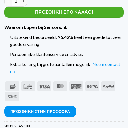
ΠΡΟΣΘΉΚΗ ΣΤΟ ΚΑΛΆΘΙ
Waarom kopen bij Sensors.nl:
Uitstekend beoordeeld:
96.42%
heeft een goede tot zeer
goede ervaring
Persoonlijke klantenservice en advies
Extra korting bij grote aantallen mogelijk:
Neem contact
op
IDeal
Bancontact
Visa
MasterCard
American
Sepa
PayPal
Express
Τραπεζικό
έμβασμα
ΠΡΟΣΘΉΚΗ ΣΤΗΝ ΠΡΟΣΦΟΡΆ
SKU:
PST4M100