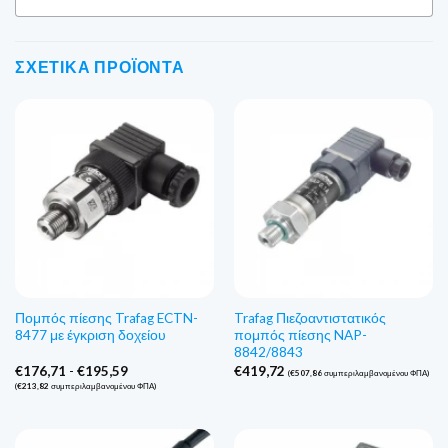
ΣΧΕΤΙΚΆ ΠΡΟΪΌΝΤΑ
Πομπός πίεσης Trafag ECTN-
Trafag Πιεζοαντιστατικός
8477 με έγκριση δοχείου
πομπός πίεσης NAP-
8842/8843
Εύρος
€
176,71
-
€
195,59
€
419,72
(
€
507,86
συμπεριλαμβανομένου ΦΠΑ)
τιμών:
(
€
213,82
συμπεριλαμβανομένου ΦΠΑ)
€176,71
έως
€195,59