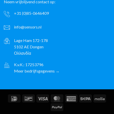
Neem vrijblijvend contact op:
+31 (0)85-0646409
info@sensors.nl
Lage Ham 172-178
5102 AE Dongen
Ολλανδία
K.v.K.: 17253796
Meer bedrijfsgegevens →
IDeal
Bancontact
Visa
MasterCard
American
Sepa
Molli
Express
PayPal