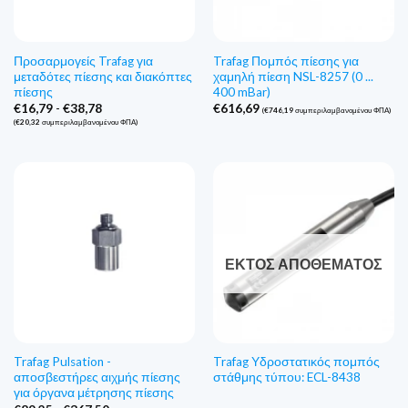
Προσαρμογείς Trafag για
Trafag Πομπός πίεσης για
μεταδότες πίεσης και διακόπτες
χαμηλή πίεση NSL-8257 (0 ...
πίεσης
400 mBar)
Εύρος
€
16,79
-
€
38,78
€
616,69
(
€
746,19
συμπεριλαμβανομένου ΦΠΑ)
τιμών:
(
€
20,32
συμπεριλαμβανομένου ΦΠΑ)
€16,79
έως
€38,78
ΕΚΤΌΣ ΑΠΟΘΈΜΑΤΟΣ
Trafag Pulsation -
Trafag Υδροστατικός πομπός
αποσβεστήρες αιχμής πίεσης
στάθμης τύπου: ECL-8438
για όργανα μέτρησης πίεσης