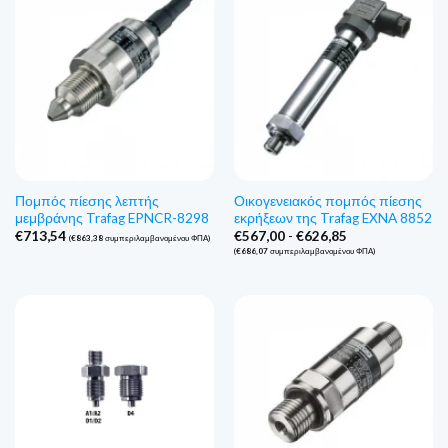
Πομπός πίεσης λεπτής
Οικογενειακός πομπός πίεσης
μεμβράνης Trafag EPNCR-8298
εκρήξεων της Trafag EXNA 8852
Εύρος
€
713,54
€
567,00
-
€
626,85
(
€
863,38
συμπεριλαμβανομένου ΦΠΑ)
τιμών:
(
€
686,07
συμπεριλαμβανομένου ΦΠΑ)
€567,00
έως
€626,85