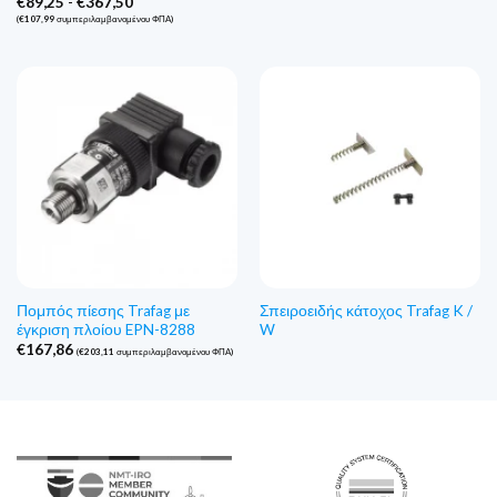
Εύρος
€
89,25
-
€
367,50
τιμών:
(
€
107,99
συμπεριλαμβανομένου ΦΠΑ)
€89,25
έως
€367,50
Πομπός πίεσης Trafag με
Σπειροειδής κάτοχος Trafag K /
έγκριση πλοίου EPN-8288
W
€
167,86
(
€
203,11
συμπεριλαμβανομένου ΦΠΑ)