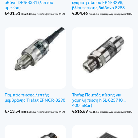
οθόνη DPS-8381 (λεπτού
έγκριση πλοίου EPN-8298,
υμενίου)
βλέπε επίσης διάδοχο 8288
€
431,51
€
304,46
(
€
522,13
συμπεριλαμβανομένου ΦΠΑ)
(
€
368,40
συμπεριλαμβανομένου ΦΠΑ)
Πομπός πίεσης λεπτής
Trafag Πομπός πίεσης για
μεμβράνης Trafag EPNCR-8298
χαμηλή πίεση NSL-8257 (0 ...
400 mBar)
€
713,54
€
616,69
(
€
863,38
συμπεριλαμβανομένου ΦΠΑ)
(
€
746,19
συμπεριλαμβανομένου ΦΠΑ)