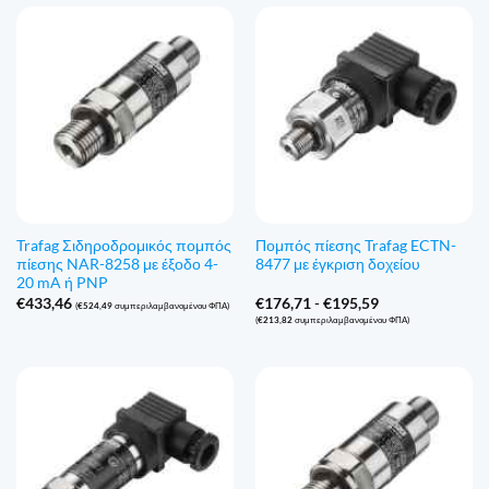
Trafag Σιδηροδρομικός πομπός
Πομπός πίεσης Trafag ECTN-
πίεσης NAR-8258 με έξοδο 4-
8477 με έγκριση δοχείου
20 mA ή PNP
Εύρος
€
433,46
€
176,71
-
€
195,59
(
€
524,49
συμπεριλαμβανομένου ΦΠΑ)
τιμών:
(
€
213,82
συμπεριλαμβανομένου ΦΠΑ)
€176,71
έως
€195,59