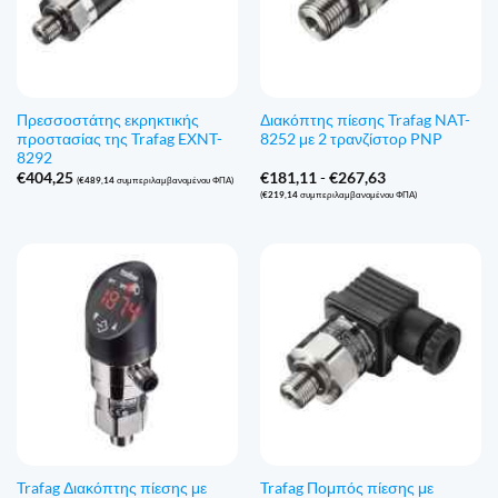
Πρεσσοστάτης εκρηκτικής
Διακόπτης πίεσης Trafag NAT-
προστασίας της Trafag EXNT-
8252 με 2 τρανζίστορ PNP
8292
Εύρος
€
404,25
€
181,11
-
€
267,63
(
€
489,14
συμπεριλαμβανομένου ΦΠΑ)
τιμών:
(
€
219,14
συμπεριλαμβανομένου ΦΠΑ)
€181,11
έως
€267,63
Trafag Διακόπτης πίεσης με
Trafag Πομπός πίεσης με