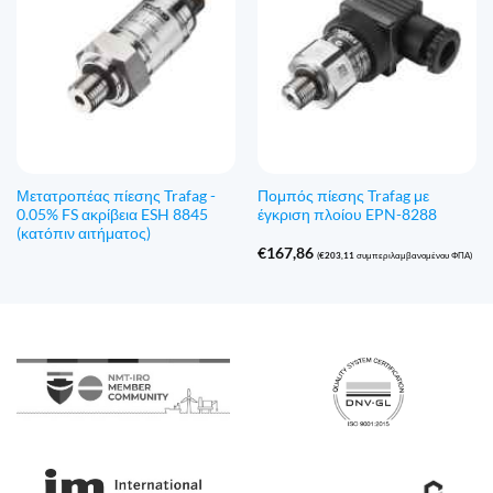
Μετατροπέας πίεσης Trafag -
Πομπός πίεσης Trafag με
0.05% FS ακρίβεια ESH 8845
έγκριση πλοίου EPN-8288
(κατόπιν αιτήματος)
€
167,86
(
€
203,11
συμπεριλαμβανομένου ΦΠΑ)