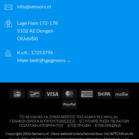
info@sensors.nl
Lage Ham 172-178
5102 AE Dongen
Ολλανδία
K.v.K.: 17253796
Meer bedrijfsgegevens →
IDeal
Bancontact
Visa
MasterCard
American
Sepa
Molli
Express
PayPal
ΤΟ SENSORS.NL ΕΊΝΑΙ ΜΈΡΟΣ ΤΗΣ MARKTECHNICAL
ΓΕΝΙΚΟΊ ΌΡΟΙ ΚΑΙ ΠΡΟΫΠΟΘΈΣΕΙΣ
ΕΞΥΠΗΡΈΤΗΣΗ ΠΕΛΑΤΏΝ
ΠΟΛΙΤΙΚΉ ΑΠΟΡΡΉΤΟΥ
ΕΠΙΣΤΡΟΦΉ
ΕΠΙΚΟΙΝΩΝΊΑ
Copyright 2026 Sensors.nl - Deze website is beschermd door reCAPTCHA en de