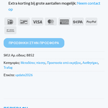
Extra korting bij grote aantallen mogelijk:
Neem contact
op
IDeal
Bancontact
Visa
MasterCard
American
Sepa
PayPal
Express
Τραπεζικό
έμβασμα
ΠΡΟΣΘΉΚΗ ΣΤΗΝ ΠΡΟΣΦΟΡΆ
SKU:
Αρ. είδους: 8852
Κατηγορίες:
Μεταδότες πίεσης
,
Προστασία από εκρήξεις
,
Αισθητήρες
,
Trafag
Ετικέτα:
update2026