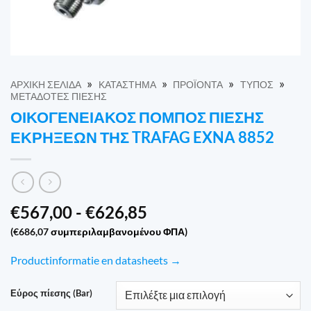
»
»
»
»
ΑΡΧΙΚΉ ΣΕΛΊΔΑ
ΚΑΤΆΣΤΗΜΑ
ΠΡΟΪΌΝΤΑ
ΤΎΠΟΣ
ΜΕΤΑΔΌΤΕΣ ΠΊΕΣΗΣ
ΟΙΚΟΓΕΝΕΙΑΚΌΣ ΠΟΜΠΌΣ ΠΊΕΣΗΣ
ΕΚΡΉΞΕΩΝ ΤΗΣ TRAFAG EXNA 8852
Εύρος
€
567,00
-
€
626,85
τιμών:
(
€
686,07
συμπεριλαμβανομένου ΦΠΑ)
€567,00
έως
Productinformatie en datasheets →
€626,85
Εύρος πίεσης (Bar)