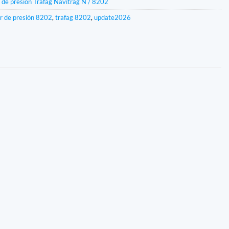
 de presión Trafag Navitrag N / 8202
r de presión 8202
,
trafag 8202
,
update2026