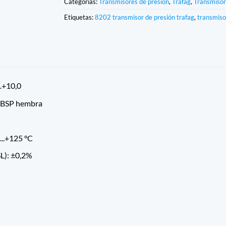
Categorías:
Transmisores de presión
,
Trafag
,
Transmisor
Etiquetas:
8202 transmisor de presión trafag
,
transmiso
..+10,0
4 BSP hembra
...+125 °C
SL): ±0,2%