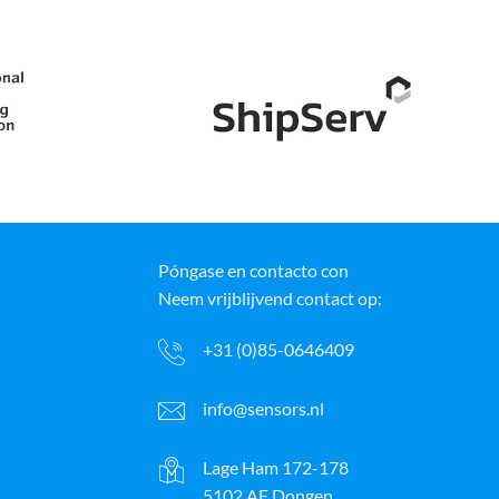
Póngase en contacto con
Neem vrijblijvend contact op:
+31 (0)85-0646409
info@sensors.nl
Lage Ham 172-178
5102 AE Dongen