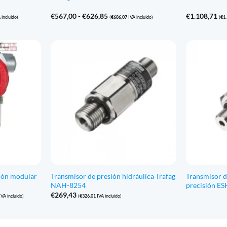
Gama
€
567,00
-
€
626,85
€
1.108,71
 incluido)
(
€
686,07
IVA incluido)
(
€
1
de
precios:
€567,00
a
€626,85
ión modular
Transmisor de presión hidráulica Trafag
Transmisor d
NAH-8254
precisión ES
€
269,43
VA incluido)
(
€
326,01
IVA incluido)
s:
91