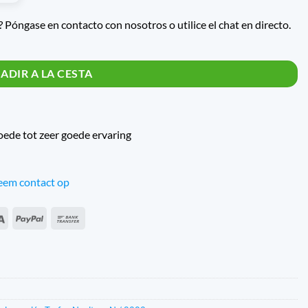
 Póngase en contacto con nosotros o utilice el chat en directo.
 N10.0
ADIR A LA CESTA
oede tot zeer goede ervaring
em contact op
an
Sepa
PayPal
Transferencia
s
bancaria