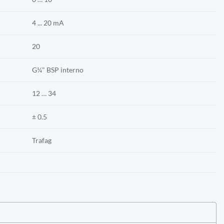
4 ... 20 mA
20
G¼" BSP interno
12 … 34
± 0.5
Trafag