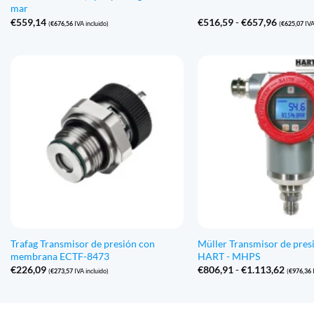
mar
Gama
€
559,14
€
516,59
-
€
657,96
(
€
676,56
IVA incluido)
(
€
625,07
IVA
de
precios:
€516,59
a
€657,96
Trafag Transmisor de presión con
Müller Transmisor de pres
membrana ECTF-8473
HART - MHPS
Gama
€
226,09
€
806,91
-
€
1.113,62
(
€
273,57
IVA incluido)
(
€
976,36
I
de
precio
€806,
a