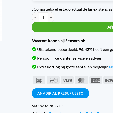
¿Comprueba el estado actual de las existencias?
Cantidad Trafag Druktransmitter Navitrag N / 8202
AÑ
Waarom kopen bij Sensors.nl:
Uitstekend beoordeeld:
96.42%
heeft een g
Persoonlijke klantenservice en advies
Extra korting bij grote aantallen mogelijk:
Ne
IDeal
Bancontact
Visa
MasterCard
Americ
Expres
AÑADIR AL PRESUPUESTO
SKU:
8202-78-2210