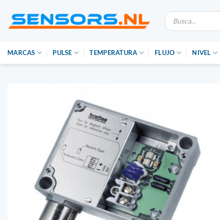
Ir
Búsqueda
al
de
productos
contenido
MARCAS
PULSE
TEMPERATURA
FLUJO
NIVEL