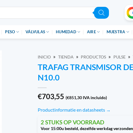
PESO
VÁLVULAS
HUMEDAD
AIRE
MUESTRA
»
»
»
»
INICIO
TIENDA
PRODUCTOS
PULSE
TRAFAG TRANSMISOR DE 
N10.0
€
703,55
(
€
851,30
IVA incluido)
Productinformatie en datasheets →
2 STUKS OP VOORRAAD