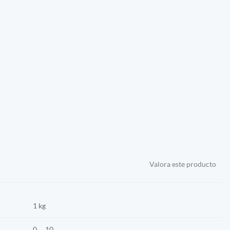
Valora este producto
1 kg
0 … 10