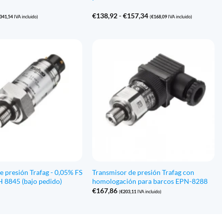
Gama
€
138,92
-
€
157,34
.341,54
IVA incluido)
(
€
168,09
IVA incluido)
de
precios:
€138,92
a
€157,34
e presión Trafag - 0,05% FS
Transmisor de presión Trafag con
H 8845 (bajo pedido)
homologación para barcos EPN-8288
€
167,86
(
€
203,11
IVA incluido)