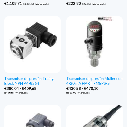
€
1.108,71
€
222,80
(
€
1.341,54
IVA incluido)
(
€
269,59
IVA incluido)
Transmisor de presión Trafag
Transmisor de presión Müller con
Block NPN A4-8264
4-20 mA HART - MEPS-S
Gama
Gama
€
380,04
-
€
409,68
€
430,58
-
€
470,10
de
de
(
€
459,85
IVA incluido)
(
€
521,00
IVA incluido)
precios:
precios:
€380,04
€430,58
a
a
€409,68
€470,10