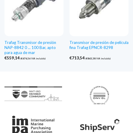
Trafag Transmisor de presión
Transmisor de presión de película
NAP-8842 0 ... 100 Bar, apto
fina Trafag EPNCR-8298
para agua de mar
€
559,14
€
713,54
(
€
676,56
IVA incluido)
(
€
863,38
IVA incluido)