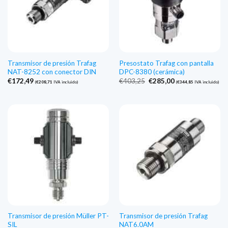
Transmisor de presión Trafag
Presostato Trafag con pantalla
NAT-8252 con conector DIN
DPC-8380 (cerámica)
El
El
€
172,49
€
403,25
€
285,00
(
€
208,71
IVA incluido)
(
€
344,85
IVA incluido)
precio
precio
original
actual
era:
es:
€403,25.
€285,00.
Transmisor de presión Müller PT-
Transmisor de presión Trafag
SIL
NAT6.0AM