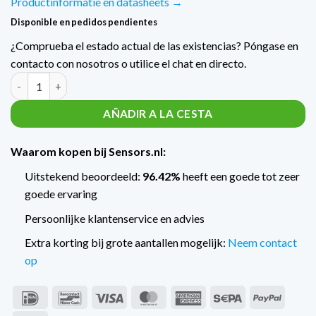
Productinformatie en datasheets →
Disponible en pedidos pendientes
¿Comprueba el estado actual de las existencias? Póngase en
contacto con nosotros o utilice el chat en directo.
Cantidad Trafag Druktransmitter met scheepskeur EPN-8298 E
AÑADIR A LA CESTA
Waarom kopen bij Sensors.nl:
Uitstekend beoordeeld:
96.42%
heeft een goede tot zeer
goede ervaring
Persoonlijke klantenservice en advies
Extra korting bij grote aantallen mogelijk:
Neem contact
op
IDeal
Bancontact
Visa
MasterCard
American
Sepa
PayPal
Express