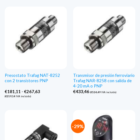
Presostato Trafag NAT-8252
Transmisor de presión ferroviario
con 2 transistores PNP
Trafag NAR-8258 con salida de
4-20 mA o PNP
Gama
€
181,11
-
€
267,63
€
433,46
(
€
524,49
IVA incluido)
de
(
€
219,14
IVA incluido)
precios:
€181,11
a
€267,63
-29%