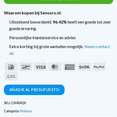
Waarom kopen bij Sensors.nl:
Uitstekend beoordeeld:
96.42%
heeft een goede tot zeer
goede ervaring
Persoonlijke klantenservice en advies
Extra korting bij grote aantallen mogelijk:
Neem contact
op
IDeal
Bancontact
Visa
MasterCard
American
Sepa
PayPal
Express
Transferencia
bancaria
AÑADIR AL PRESUPUESTO
SKU:
CM4042X
Categoría:
Mobeye