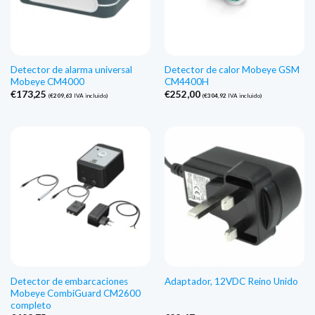
Detector de alarma universal
Detector de calor Mobeye GSM
Mobeye CM4000
CM4400H
€
173,25
€
252,00
(
€
209,63
IVA incluido)
(
€
304,92
IVA incluido)
Detector de embarcaciones
Adaptador, 12VDC Reino Unido
Mobeye CombiGuard CM2600
completo