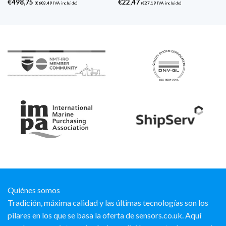
€
498,75
€
22,47
(
€
603,49
IVA incluido)
(
€
27,19
IVA incluido)
Quiénes somos
Tradición, máxima calidad y las últimas tecnologías son los
pilares en los que se basa la oferta de sensors.co.uk. Aquí