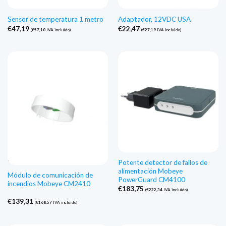
Sensor de temperatura 1 metro
Adaptador, 12VDC USA
€
47,19
€
22,47
(
€
57,10
IVA incluido)
(
€
27,19
IVA incluido)
Agotado
Potente detector de fallos de
alimentación Mobeye
Módulo de comunicación de
PowerGuard CM4100
incendios Mobeye CM2410
€
183,75
(
€
222,34
IVA incluido)
€
139,31
(
€
168,57
IVA incluido)