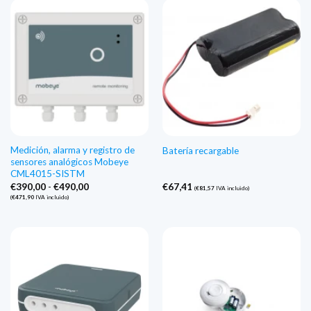
Medición, alarma y registro de
Batería recargable
sensores analógicos Mobeye
CML4015-SISTM
Gama
€
390,00
-
€
490,00
€
67,41
(
€
81,57
IVA incluido)
de
(
€
471,90
IVA incluido)
precios:
€390,00
a
€490,00