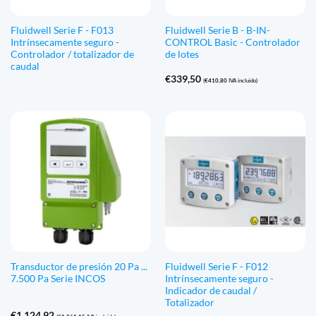
Fluidwell Serie F - F013
Fluidwell Serie B - B-IN-
Intrínsecamente seguro -
CONTROL Basic - Controlador
Controlador / totalizador de
de lotes
caudal
€
339,50
(
€
410,80
IVA incluido)
Transductor de presión 20 Pa ...
Fluidwell Serie F - F012
7.500 Pa Serie INCOS
Intrínsecamente seguro -
Indicador de caudal /
Totalizador
€
1.124,92