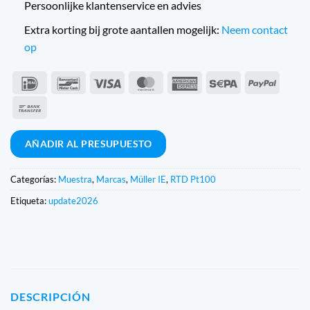
Persoonlijke klantenservice en advies
Extra korting bij grote aantallen mogelijk:
Neem contact
op
IDeal
Bancontact
Visa
MasterCard
American
Sepa
PayPal
Express
Transferencia
bancaria
AÑADIR AL PRESUPUESTO
Categorías:
Muestra
,
Marcas
,
Müller IE
,
RTD Pt100
Etiqueta:
update2026
DESCRIPCIÓN