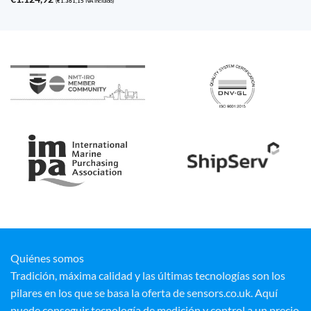
(
€
1.361,15
IVA incluido)
Quiénes somos
Tradición, máxima calidad y las últimas tecnologías son los
pilares en los que se basa la oferta de sensors.co.uk. Aquí
puede conseguir tecnología de medición y control a un precio