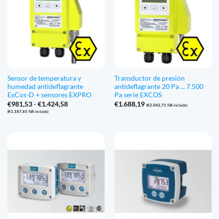
Sensor de temperatura y
Transductor de presión
humedad antideflagrante
antideflagrante 20 Pa ... 7.500
ExCos-D + sensores EXPRO
Pa serie EXCOS
Gama
€
981,53
-
€
1.424,58
€
1.688,19
(
€
2.042,71
IVA incluido)
de
(
€
1.187,65
IVA incluido)
precios:
€981,53
a
€1.424,58