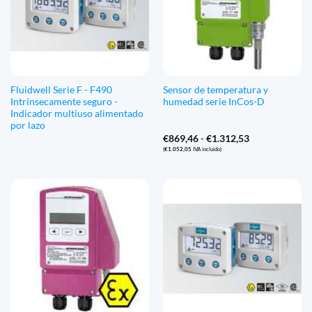
Fluidwell Serie F - F490
Sensor de temperatura y
Intrínsecamente seguro -
humedad serie InCos-D
Indicador multiuso alimentado
por lazo
Gama
€
869,46
-
€
1.312,53
de
(
€
1.052,05
IVA incluido)
precios:
€869,46
a
€1.312,53