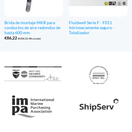
Brida de montaje MKR para
Fluidwell Serie F - F011
conductos de aire redondos de
Intrínsecamente seguro -
hasta 600 mm
Totalizador
€
86,22
(
€
104,33
IVA incluido)