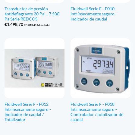
Transductor de presión
Fluidwell Serie F - F010
antideflagrante 20 Pa ... 7.500
Intrínsecamente seguro -
Pa Serie REDCOS
Indicador de caudal
€
1.498,70
(
€
1.813,43
IVA incluido)
Fluidwell Serie F - F012
Fluidwell Serie F - F018
Intrínsecamente seguro -
Intrínsecamente seguro -
Indicador de caudal /
Controlador / totalizador de
Totalizador
caudal