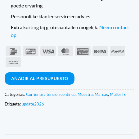
goede ervaring
Persoonlijke klantenservice en advies
Extra korting bij grote aantallen mogelijk:
Neem contact
op
IDeal
Bancontact
Visa
MasterCard
American
Sepa
PayPal
Express
Transferencia
bancaria
AÑADIR AL PRESUPUESTO
Categorías:
Corriente / tensión continua
,
Muestra
,
Marcas
,
Müller IE
Etiqueta:
update2026