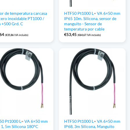
or de temperatura carcasa
HTF50 Pt1000 L= VA 6×50 mm
cero inoxidable PT1000 /
IP65 10m. Silicona, sensor de
a +500 Grd. C
manguito - Sensor de
temperatura por cable
,64
€
53,45
(
€
35,86
IVA incluido)
(
€
64,67
IVA incluido)
50 Pt1000 L= VA 6×50 mm
HTF50 Pt1000 L= VA 6×50 mm
 1, 5m Silicona 180°C
IP68, 3m Silicona, Manguito