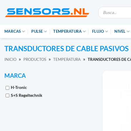
Ir
Búsqueda
al
de
productos
contenido
MARCAS
PULSE
TEMPERATURA
FLUJO
NIVEL
TRANSDUCTORES DE CABLE PASIVOS
»
»
»
INICIO
PRODUCTOS
TEMPERATURA
TRANSDUCTORES DE CA
MARCA
H-Tronic
S+S Regeltechnik