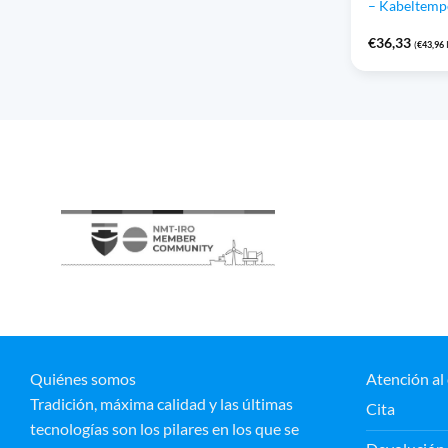
– Kabeltem
€
36,33
(
€
43,96
I
Quiénes somos
Atención al 
Tradición, máxima calidad y las últimas
Cita
tecnologías son los pilares en los que se