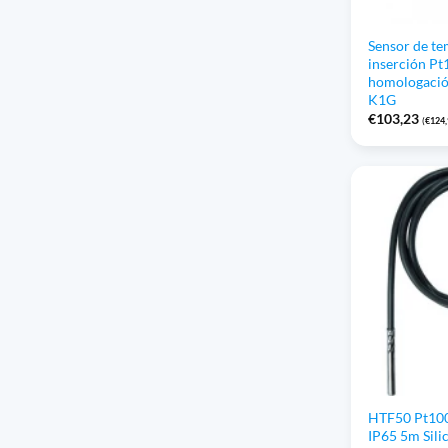
Sensor de te
inserción Pt
homologació
K1G
€
103,23
(
€
124
HTF50 Pt10
IP65 5m Sil