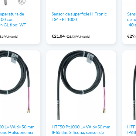
mperatura de
Sensor de superficie H-Tronic
Sens
100 con
TS4 - PT1000
de a
n GL tipo: WT-
-40 
€
21,84
€
29
,91
IVA incluido)
(
€
26,43
IVA incluido)
00 L= VA 6×50 mm
HTF50 Pt1000 L= VA 6×50 mm
HTF
icone Hulsopnemer
IP65 8m. Silicona, sensor de
IP68