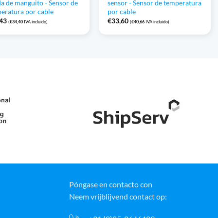
a de manguito - Sensor de
sensor - Sensor de temperatura
eratura por cable
por cable
,43
€
33,60
(
€
34,40
IVA incluido)
(
€
40,66
IVA incluido)
Póngase en contacto con
Neem vrijblijvend contact op: