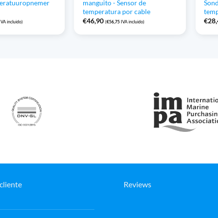
peratuuropnemer
manguito - Sensor de
Sond
temperatura por cable
temp
€
46,90
€
28
VA incluido)
(
€
56,75
IVA incluido)
cliente
Reviews