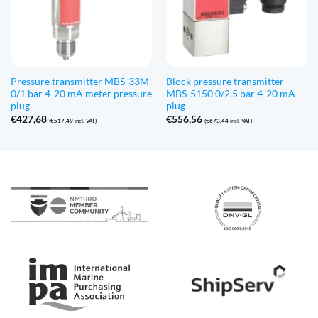
Pressure transmitter MBS-33M
Block pressure transmitter
0/1 bar 4-20 mA meter pressure
MBS-5150 0/2.5 bar 4-20 mA
plug
plug
€
427,68
€
556,56
(
€
517,49
incl. VAT)
(
€
673,44
incl. VAT)