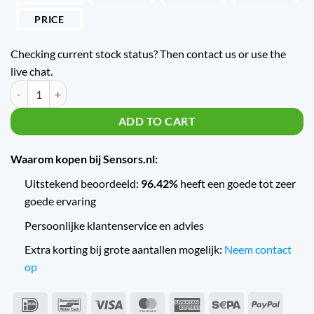
PRICE
Checking current stock status? Then contact us or use the
live chat.
Pressostaat KPS-35 G3/8 ext. bereik 0/8 bar diff. 0,4/1,5 bar quantity
ADD TO CART
Waarom kopen bij Sensors.nl:
Uitstekend beoordeeld:
96.42%
heeft een goede tot zeer
goede ervaring
Persoonlijke klantenservice en advies
Extra korting bij grote aantallen mogelijk:
Neem contact
op
IDeal
Bancontact
Visa
MasterCard
American
Sepa
PayPal