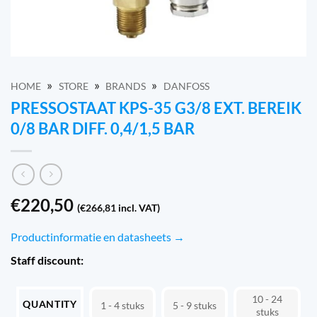
»
»
»
HOME
STORE
BRANDS
DANFOSS
PRESSOSTAAT KPS-35 G3/8 EXT. BEREIK
0/8 BAR DIFF. 0,4/1,5 BAR
€
220,50
(
€
266,81
incl. VAT)
Productinformatie en datasheets →
Staff discount:
10 - 24
QUANTITY
1 - 4
5 - 9