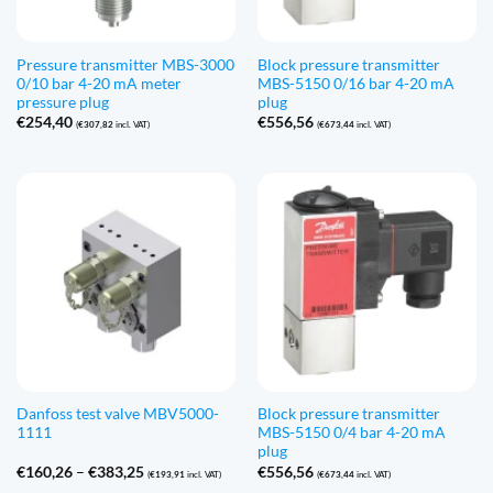
Pressure transmitter MBS-3000
Block pressure transmitter
0/10 bar 4-20 mA meter
MBS-5150 0/16 bar 4-20 mA
pressure plug
plug
€
254,40
€
556,56
(
€
307,82
incl. VAT)
(
€
673,44
incl. VAT)
Danfoss test valve MBV5000-
Block pressure transmitter
1111
MBS-5150 0/4 bar 4-20 mA
plug
Price
€
160,26
–
€
383,25
€
556,56
(
€
193,91
incl. VAT)
(
€
673,44
incl. VAT)
range: