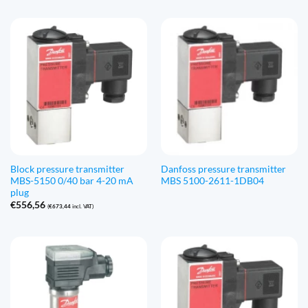
€160,26
through
€383,25
Block pressure transmitter
Danfoss pressure transmitter
MBS-5150 0/40 bar 4-20 mA
MBS 5100-2611-1DB04
plug
€
556,56
(
€
673,44
incl. VAT)