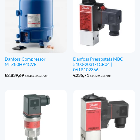
Danfoss Compressor
Danfoss Pressostats MBC
MTZ80HP4CVE
5100-2031-1CB04 |
061B102366
€
2.839,69
€
235,71
(
€
3.436,02
incl. VAT)
(
€
285,21
incl. VAT)