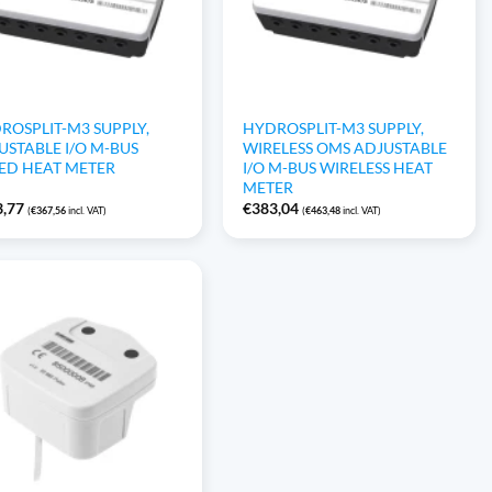
ROSPLIT-M3 SUPPLY,
HYDROSPLIT-M3 SUPPLY,
USTABLE I/O M-BUS
WIRELESS OMS ADJUSTABLE
ED HEAT METER
I/O M-BUS WIRELESS HEAT
METER
3,77
€
383,04
(
€
367,56
incl. VAT)
(
€
463,48
incl. VAT)