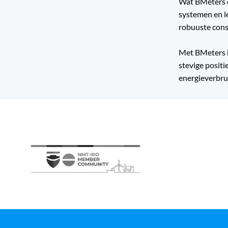
Wat BMeters o
systemen en l
robuuste cons
Met BMeters k
stevige posit
energieverbru