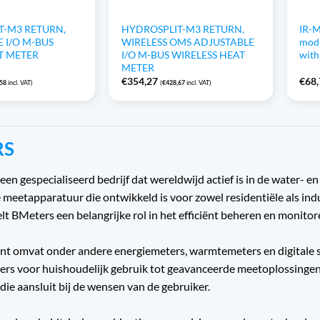
T-M3 RETURN,
HYDROSPLIT-M3 RETURN,
IR-M
 I/O M-BUS
WIRELESS OMS ADJUSTABLE
mod
T METER
I/O M-BUS WIRELESS HEAT
with
METER
€
354,27
€
68
,58
incl. VAT)
(
€
428,67
incl. VAT)
RS
 een gespecialiseerd bedrijf dat wereldwijd actief is in de water-
meetapparatuur die ontwikkeld is voor zowel residentiële als ind
lt BMeters een belangrijke rol in het efficiënt beheren en monito
nt omvat onder andere energiemeters, warmtemeters en digitale sy
rs voor huishoudelijk gebruik tot geavanceerde meetoplossingen
die aansluit bij de wensen van de gebruiker.