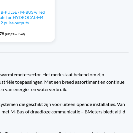
B-PULSE / M-BUS wired
ule for HYDROCAL-M4
 2 pulse outputs
,78
(
€
83,22
incl. VAT)
 en warmtemetersector. Het merk staat bekend om zijn
ustriële toepassingen. Met een breed assortiment en continue
ren van energie- en waterverbruik.
stemen die geschikt zijn voor uiteenlopende installaties. Van
 met M-Bus of draadloze communicatie – BMeters biedt altijd