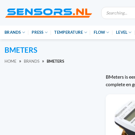
Ga
Producten
naar
zoeken
inhoud
BRANDS
PRESS
TEMPERATURE
FLOW
LEVEL
BMETERS
»
»
HOME
BRANDS
BMETERS
BMeters is ee
complete en g