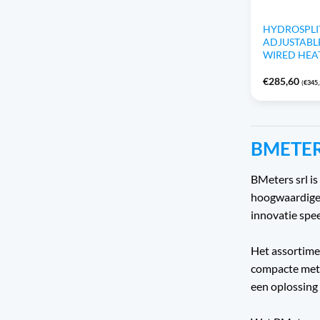
HYDROSPLI
ADJUSTABLE
WIRED HEA
€
285,60
(
€
345
BMETE
BMeters srl is
hoogwaardige 
innovatie spee
Het assortime
compacte mete
een oplossing 