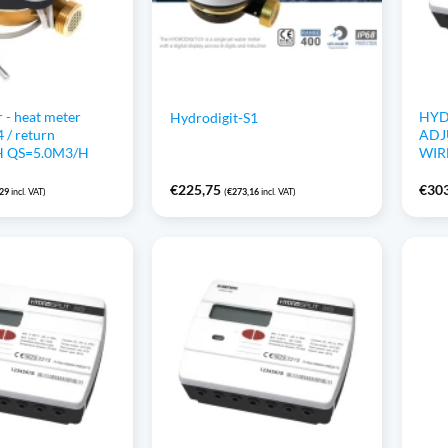
 - heat meter
HYD
Hydrodigit-S1
 / return
ADJ
H QS=5.0M3/H
WIR
€
225,75
€
30
,29
incl. VAT)
(
€
273,16
incl. VAT)