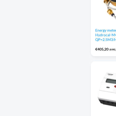
Energy meter
Hydrocal-M4
QP=2.5M3/
€
405,20
(
€
490