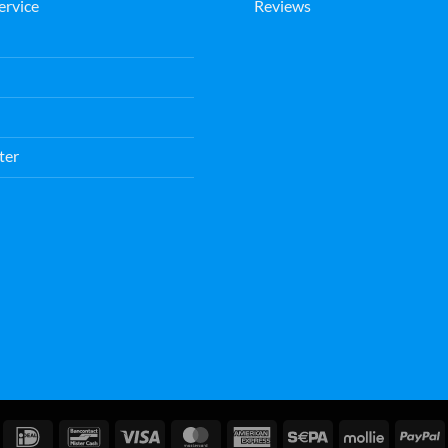
ervice
Reviews
ter
IDeal
Bancontact
Visa
MasterCard
American
Sepa
Mollie
P