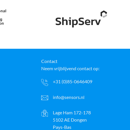
Contact
Neem vrijblijvend contact op:
+31 (0)85-0646409
info@sensors.nl
Lage Ham 172-178
5102 AE Dongen
Pays-Bas