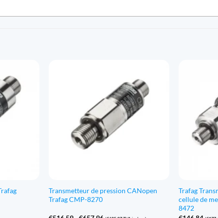
Trafag
Transmetteur de pression CANopen
Trafag Trans
Trafag CMP-8270
cellule de m
8472
Gamme
€
516,59
-
€
657,96
€
146,84