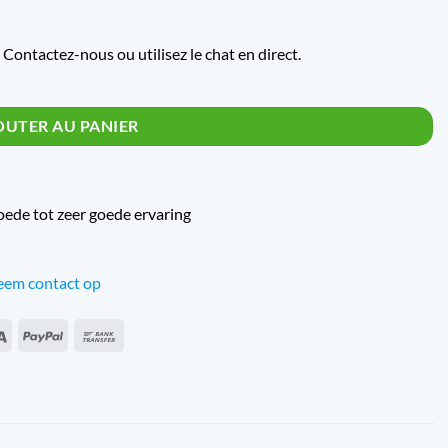
 Contactez-nous ou utilisez le chat en direct.
epskeur NAE25.0A
OUTER AU PANIER
oede tot zeer goede ervaring
em contact op
an
Sepa
PayPal
Virement
s
bancaire