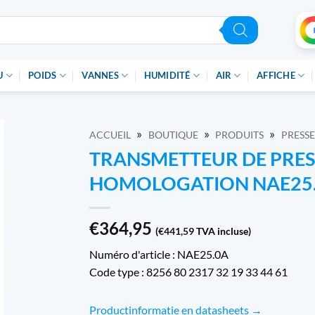
U
POIDS
VANNES
HUMIDITÉ
AIR
AFFICHE
»
»
»
ACCUEIL
BOUTIQUE
PRODUITS
PRESSE
TRANSMETTEUR DE PRES
HOMOLOGATION NAE25
€
364,95
(
€
441,59
TVA incluse)
Numéro d'article : NAE25.0A
Code type : 8256 80 2317 32 19 33 44 61
Productinformatie en datasheets →