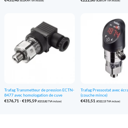
(
€
524,49
TVA incluse)
(
€
269,59
TVA incluse)
Trafag Transmetteur de pression ECTN-
Trafag Pressostat avec éc
8477 avec homologation de cuve
(couche mince)
Gamme
€
176,71
-
€
195,59
€
431,51
(
€
213,82
TVA incluse)
(
€
522,13
TVA incluse)
de
prix
:
€176,71
à
€195,59