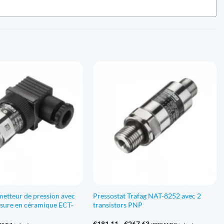
metteur de pression avec
Pressostat Trafag NAT-8252 avec 2
esure en céramique ECT-
transistors PNP
Gamme
€
181,11
-
€
267,63