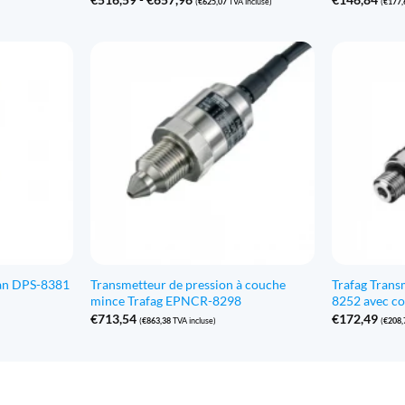
(
€
625,07
TVA incluse)
(
€
177,
de
prix
:
€516,59
à
€657,96
ran DPS-8381
Transmetteur de pression à couche
Trafag Trans
mince Trafag EPNCR-8298
8252 avec c
€
713,54
€
172,49
(
€
863,38
TVA incluse)
(
€
208,