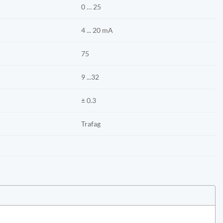
0 … 25
4 ... 20 mA
75
9 ...32
± 0.3
Trafag