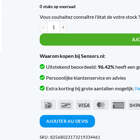
0 stuks op voorraad
Vous souhaitez connaître l'état de votre stock ?
Quantité Trafag Engine druktransmitter met sche
AJ
Waarom kopen bij Sensors.nl:
Uitstekend beoordeeld:
96.42%
heeft een g
Persoonlijke klantenservice en advies
Extra korting bij grote aantallen mogelijk:
Ne
IDeal
Bancontact
Visa
MasterCard
Americ
Expres
AJOUTER AU DEVIS
SKU :
82568023173219334461