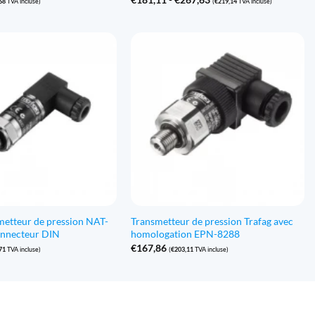
68
TVA incluse)
(
€
219,14
TVA incluse)
de
prix
:
€181,11
à
€267,63
metteur de pression NAT-
Transmetteur de pression Trafag avec
onnecteur DIN
homologation EPN-8288
€
167,86
71
TVA incluse)
(
€
203,11
TVA incluse)