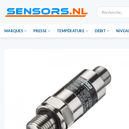
Skip
Recherche
to
de
produits
content
MARQUES
PRESSE
TEMPÉRATURE
DÉBIT
NIVEA