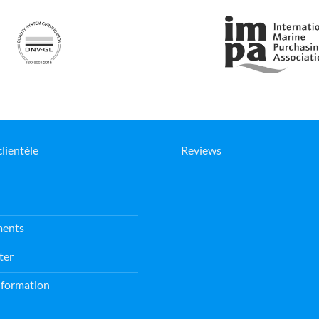
clientèle
Reviews
ments
ter
information