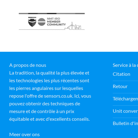
A propos de nous
Service à la 
La tradition, la qualité la plus élevée et
Citation
les technologies les plus récentes sont
Retour
les pierres angulaires sur lesquelles
repose l'offre de sensors.co.uk. Ici, vous
Télécharge
pouvez obtenir des techniques de
Unit conver
mesure et de contrôle à un prix
équitable et avec d'excellents conseils.
Bulletin d'
Meer over ons