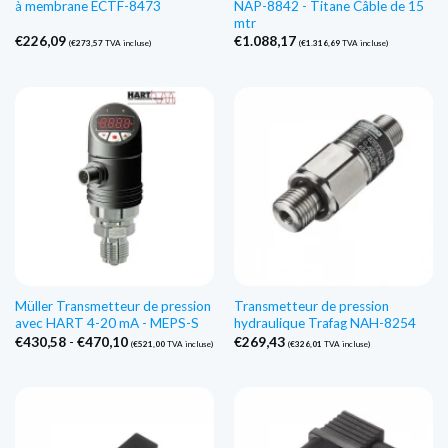
à membrane ECTF-8473
NAP-8842 - Titane Câble de 15
mtr
€
226,09
€
1.088,17
(
€
273,57
TVA incluse)
(
€
1.316,69
TVA incluse)
Müller Transmetteur de pression
Transmetteur de pression
avec HART 4-20 mA - MEPS-S
hydraulique Trafag NAH-8254
Gamme
€
430,58
-
€
470,10
€
269,43
(
€
521,00
TVA incluse)
(
€
326,01
TVA incluse)
de
prix
:
€430,58
à
€470,10