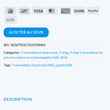
IDeal
Bancontact
Visa
MasterCard
American
Sepa
PayPal
Express
Virement
bancaire
AJOUTER AU DEVIS
SKU :
82567923173219334461
Catégories :
Transmetteurs de pression
,
Trafag
,
Trafag Transmetteur de
pression moteur avec homologation NAE-8256
Tags :
Transmetteur de pression NAE
,
update2026
DESCRIPTION