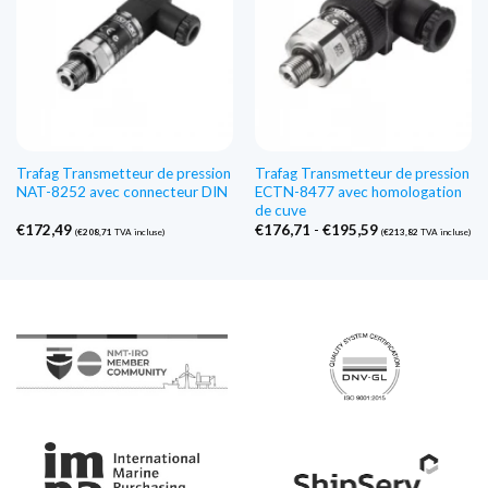
Trafag Transmetteur de pression
Trafag Transmetteur de pression
NAT-8252 avec connecteur DIN
ECTN-8477 avec homologation
de cuve
Gamme
€
172,49
€
176,71
-
€
195,59
(
€
208,71
TVA incluse)
(
€
213,82
TVA incluse)
de
prix
:
€176,71
à
€195,59