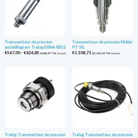
Transmetteur de pression
Transmetteur de pression Müller
antidéflagrant Trafag EXNA 8852
PT-SIL
Gamme
€
567,00
-
€
626,85
€
1.108,71
(
€
686,07
TVA incluse)
(
€
1.341,54
TVA incluse)
de
prix
:
€567,00
à
€626,85
Trafag Transmetteur de pression
Trafag Transmetteur de pression