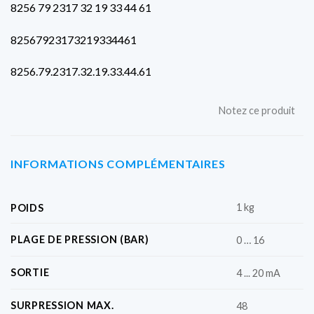
8256 79 2317 32 19 33 44 61
82567923173219334461
8256.79.2317.32.19.33.44.61
Notez ce produit
INFORMATIONS COMPLÉMENTAIRES
1 kg
POIDS
PLAGE DE PRESSION (BAR)
0 … 16
SORTIE
4 ... 20 mA
SURPRESSION MAX.
48