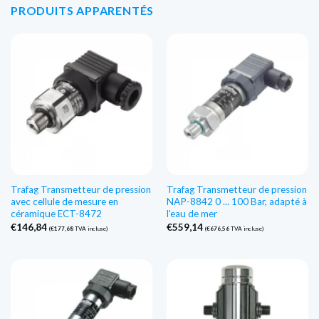
PRODUITS APPARENTÉS
Trafag Transmetteur de pression
Trafag Transmetteur de pression
avec cellule de mesure en
NAP-8842 0 ... 100 Bar, adapté à
céramique ECT-8472
l'eau de mer
€
146,84
€
559,14
(
€
177,68
TVA incluse)
(
€
676,56
TVA incluse)