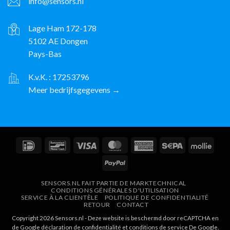
info@sensors.nl
Lage Ham 172-178
5102 AE Dongen
Pays-Bas
K.v.K. : 17253796
Meer bedrijfsgegevens →
IDeal
Bancontact
Visa
MasterCard
American
Sepa
Molli
Express
PayPal
SENSORS.NL FAIT PARTIE DE MARKTECHNICAL
CONDITIONS GÉNÉRALES D'UTILISATION
SERVICE À LA CLIENTÈLE
POLITIQUE DE CONFIDENTIALITÉ
RETOUR
CONTACT
Copyright 2026 Sensors.nl - Deze website is beschermd door reCAPTCHA en
de Google
déclaration de confidentialité
et
conditions de service
De Google.