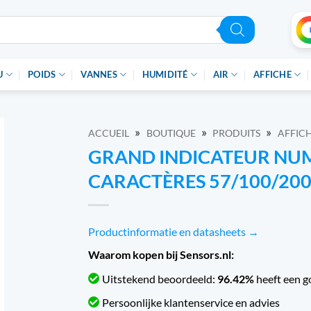
U
POIDS
VANNES
HUMIDITÉ
AIR
AFFICHE
»
»
»
ACCUEIL
BOUTIQUE
PRODUITS
AFFIC
GRAND INDICATEUR NUM
CARACTÈRES 57/100/2
Productinformatie en datasheets →
Waarom kopen bij Sensors.nl:
Uitstekend beoordeeld:
96.42%
heeft een g
Persoonlijke klantenservice en advies