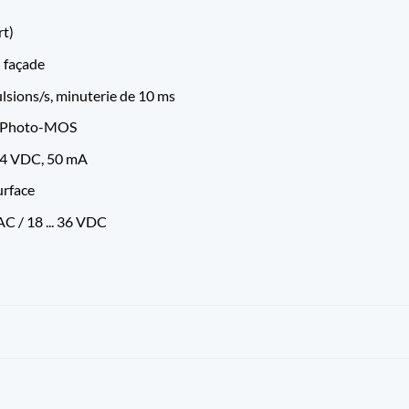
rt)
n façade
lsions/s, minuterie de 10 ms
2x Photo-MOS
 24 VDC, 50 mA
urface
AC / 18 ... 36 VDC