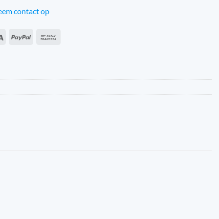
em contact op
an
Sepa
PayPal
Virement
s
bancaire