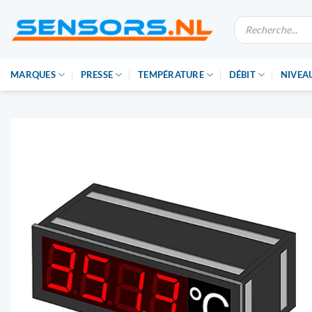
Skip
Recherche
to
de
produits
content
MARQUES
PRESSE
TEMPÉRATURE
DÉBIT
NIVEA