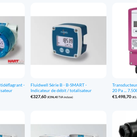
tidéflagrant -
Fluidwell Série B - B-SMART -
Transducteur
isateur
Indicateur de débit / totalisateur
20 Pa ... 7.
€
327,60
€
1.498,70
(
€
396,40
TVA incluse)
(
€
1