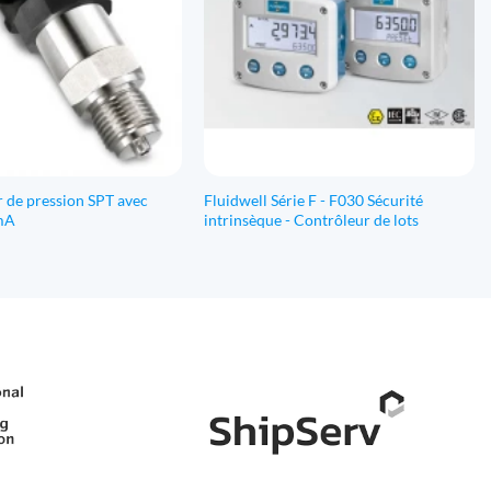
 de pression SPT avec
Fluidwell Série F - F030 Sécurité
 mA
intrinsèque - Contrôleur de lots