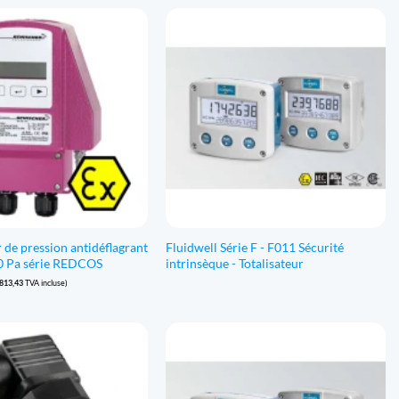
 de pression antidéflagrant
Fluidwell Série F - F011 Sécurité
500 Pa série REDCOS
intrinsèque - Totalisateur
.813,43
TVA incluse)