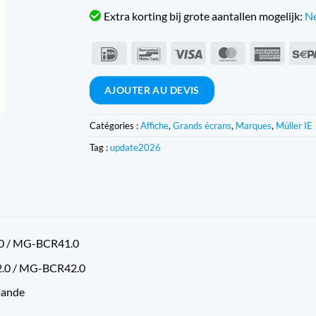
Extra korting bij grote aantallen mogelijk:
Ne
IDeal
Bancontact
Visa
MasterCard
Americ
Expres
AJOUTER AU DEVIS
Catégories :
Affiche
,
Grands écrans
,
Marques
,
Müller IE
Tag :
update2026
0 / MG-BCR41.0
.0 / MG-BCR42.0
mande