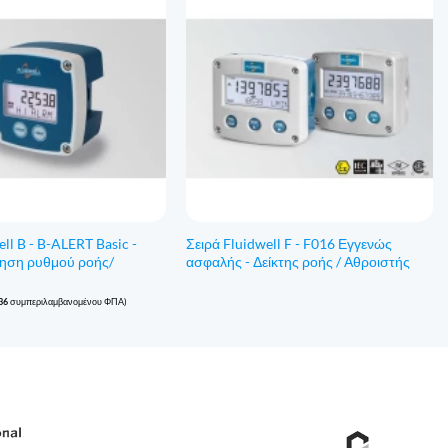
ell B - B-ALERT Basic -
Σειρά Fluidwell F - F016 Εγγενώς
ηση ρυθμού ροής/
ασφαλής - Δείκτης ροής / Αθροιστής
36
συμπεριλαμβανομένου ΦΠΑ)