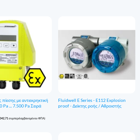
πίεσης με αντιεκρηκτική
Fluidwell E Series - E112 Explosion
 Pa ... 7.500 Pa Σειρά
proof - Δείκτης ροής / Αθροιστής
.042,71
συμπεριλαμβανομένου ΦΠΑ)