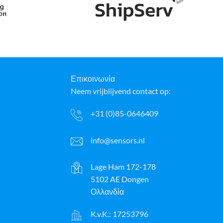
Επικοινωνία
Neem vrijblijvend contact op:
+31 (0)85-0646409
info@sensors.nl
Lage Ham 172-178
5102 AE Dongen
Ολλανδία
K.v.K.: 17253796