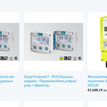
trinsically
Σειρά Fluidwell F - F013 Εγγενώς
Μετατροπέας 
 χρήσεων
ασφαλές - Παρακολούθηση ρυθμού
προστασία 20
ροής / αθροιστής
EXCOS
€
1.688,19
(
€
2