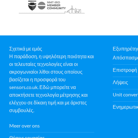
Σχετικά με εμάς
Εξυπηρέτη
Η παράδοση, η υψηλότερη ποιότητα και
Απόσπασμ
οι τελευταίες τεχνολογίες είναι οι
Επιστροφή
ακρογωνιαίοι λίθοι στους οποίους
βασίζεται η προσφορά του
Λήψεις
sensors.co.uk. Εδώ μπορείτε να
Unit conver
αποκτήσετε τεχνολογία μέτρησης και
ελέγχου σε δίκαιη τιμή και με άριστες
Ενημερωτικ
συμβουλές.
Meer over ons
Θέσεις εργασίας