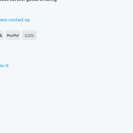
em contact op
an
Sepa
PayPal
Τραπεζικό
s
έμβασμα
ler IE