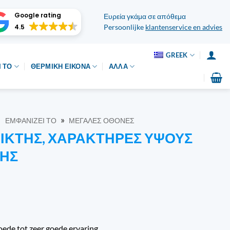
Google rating
Ευρεία γκάμα σε απόθεμα
4.5
Persoonlijke
klantenservice en advies
GREEK
 ΤΟ
ΘΕΡΜΙΚΉ ΕΙΚΌΝΑ
ΆΛΛΑ
»
»
ΕΜΦΑΝΊΖΕΙ ΤΟ
ΜΕΓΆΛΕΣ ΟΘΌΝΕΣ
ΊΚΤΗΣ, ΧΑΡΑΚΤΉΡΕΣ ΎΨΟΥΣ
ΤΉΣ
oede tot zeer goede ervaring