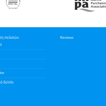
ση πελατών
Reviews
α
ter
ό δελτίο