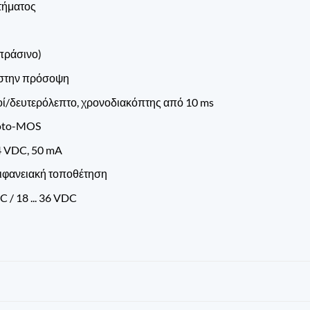
τήματος
πράσινο)
 στην πρόσοψη
ί/δευτερόλεπτο, χρονοδιακόπτης από 10 ms
hoto-MOS
4 VDC, 50 mA
ιφανειακή τοποθέτηση
 / 18 ... 36 VDC