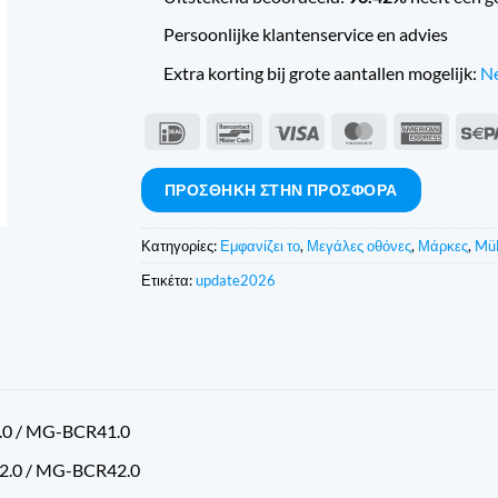
Persoonlijke klantenservice en advies
Extra korting bij grote aantallen mogelijk:
Ne
IDeal
Bancontact
Visa
MasterCard
Americ
Expres
ΠΡΟΣΘΉΚΗ ΣΤΗΝ ΠΡΟΣΦΟΡΆ
Κατηγορίες:
Εμφανίζει το
,
Μεγάλες οθόνες
,
Μάρκες
,
Mül
Ετικέτα:
update2026
0 / MG-BCR41.0
.0 / MG-BCR42.0