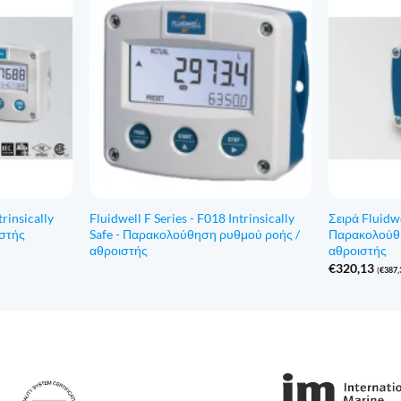
trinsically
Fluidwell F Series - F018 Intrinsically
Σειρά Fluidw
ιστής
Safe - Παρακολούθηση ρυθμού ροής /
Παρακολούθ
αθροιστής
αθροιστής
€
320,13
(
€
387,