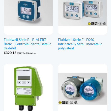
Fluidwell Série B - B-ALERT
Fluidwell Série F - F090
Basic - Contrôleur/totalisateur
Intrinsically Safe - Indicateur
de débit
polyvalent
€
320,13
(
€
387,36
TVA incluse)