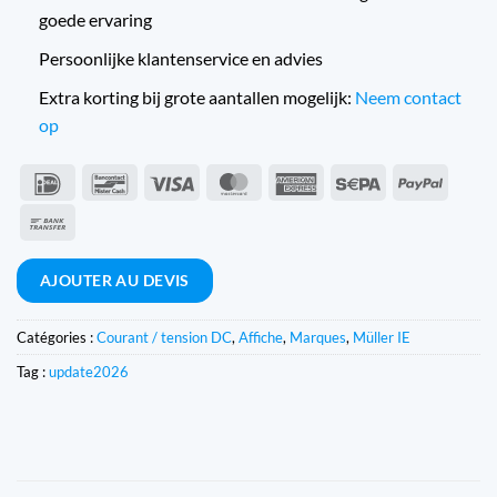
goede ervaring
Persoonlijke klantenservice en advies
Extra korting bij grote aantallen mogelijk:
Neem contact
op
IDeal
Bancontact
Visa
MasterCard
American
Sepa
PayPal
Express
Virement
bancaire
AJOUTER AU DEVIS
Catégories :
Courant / tension DC
,
Affiche
,
Marques
,
Müller IE
Tag :
update2026