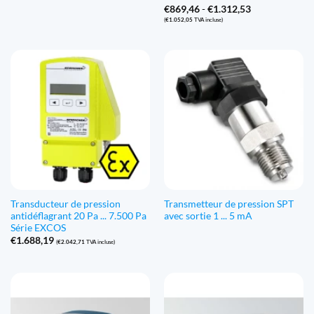
Gamme
€
869,46
-
€
1.312,53
de
(
€
1.052,05
TVA incluse)
prix
:
€869,46
à
€1.312,53
Transducteur de pression
Transmetteur de pression SPT
antidéflagrant 20 Pa ... 7.500 Pa
avec sortie 1 ... 5 mA
Série EXCOS
€
1.688,19
(
€
2.042,71
TVA incluse)