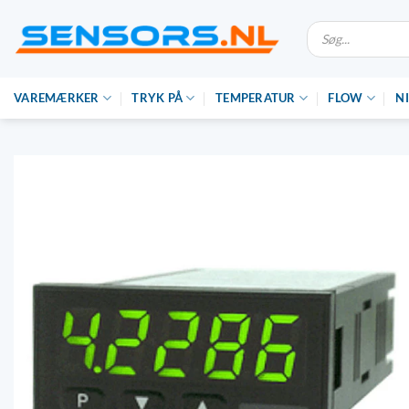
Gå
Søgning
til
efter
produkter
indhold
VAREMÆRKER
TRYK PÅ
TEMPERATUR
FLOW
N