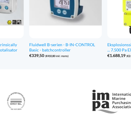
rinsically
Fluidwell B-serien - B-IN-CONTROL
Eksplosionss
totalisator
Basic - batchcontroller
... 7.500 Pa
€
339,50
€
1.688,19
(
€
410,80
inkl. moms)
(
€
2