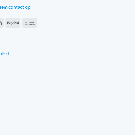
em contact op
an
Sepa
PayPal
Bankoverførsel
s
ller IE