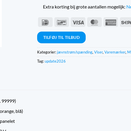
Extra korting bij grote aantallen mogelijk:
Ne
IDeal
Bancontact
Visum
MasterCard
Americ
Expres
TILFØJ TIL TILBUD
Kategorier:
jævnstrøm/spænding
,
Viser
,
Varemærker
,
Mü
Tag:
update2026
.. 99999)
orange, blå)
tpanelet