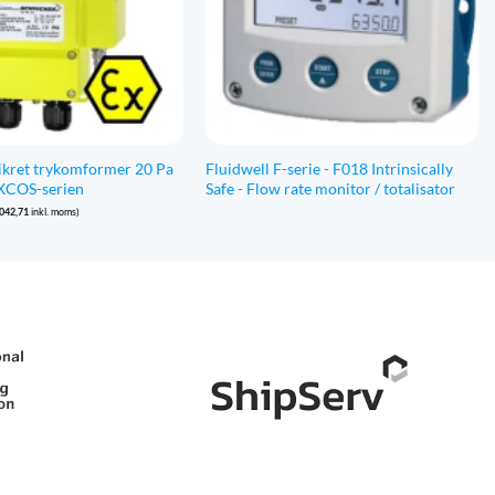
ikret trykomformer 20 Pa
Fluidwell F-serie - F018 Intrinsically
 EXCOS-serien
Safe - Flow rate monitor / totalisator
.042,71
inkl. moms)