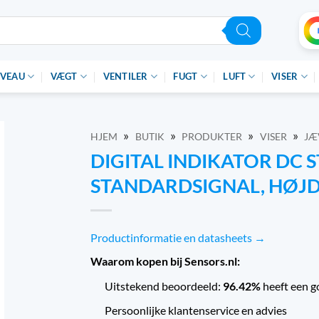
IVEAU
VÆGT
VENTILER
FUGT
LUFT
VISER
»
»
»
»
HJEM
BUTIK
PRODUKTER
VISER
JÆ
DIGITAL INDIKATOR DC
STANDARDSIGNAL, HØJDE
Productinformatie en datasheets →
Waarom kopen bij Sensors.nl:
Uitstekend beoordeeld:
96.42%
heeft een g
Persoonlijke klantenservice en advies