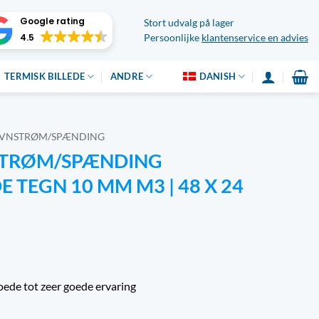
Google rating
Stort udvalg på lager
4.5
Persoonlijke
klantenservice en advies
TERMISK BILLEDE
ANDRE
DANISH
VNSTRØM/SPÆNDING
 STRØM/SPÆNDING
 TEGN 10 MM M3 | 48 X 24
oede tot zeer goede ervaring