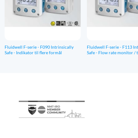
Fluidwell F-serie - F090 Intrinsically
Fluidwell F-serie - F113 Int
Safe - Indikator til flere formål
Safe - Flow rate monitor / 