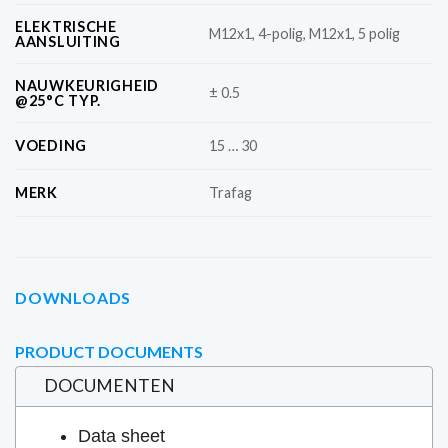
ELEKTRISCHE
M12x1, 4-polig, M12x1, 5 polig
AANSLUITING
NAUWKEURIGHEID
± 0.5
@25°C TYP.
VOEDING
15 … 30
MERK
Trafag
DOWNLOADS
PRODUCT DOCUMENTS
DOCUMENTEN
Data sheet