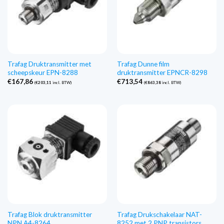
Trafag Druktransmitter met
Trafag Dunne film
scheepskeur EPN-8288
druktransmitter EPNCR-8298
€
167,86
€
713,54
(
€
203,11
incl. BTW)
(
€
863,38
incl. BTW)
Trafag Blok druktransmitter
Trafag Drukschakelaar NAT-
NPN A4-8264
8252 met 2 PNP transistors