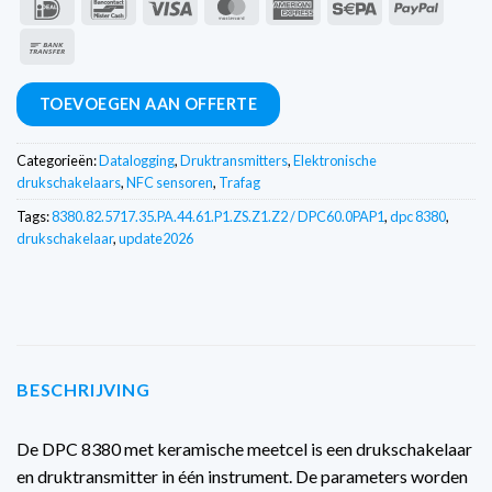
IDeal
Bancontact
Visa
MasterCard
American
Sepa
PayPal
Express
Overschrijving
TOEVOEGEN AAN OFFERTE
Categorieën:
Datalogging
,
Druktransmitters
,
Elektronische
drukschakelaars
,
NFC sensoren
,
Trafag
Tags:
8380.82.5717.35.PA.44.61.P1.ZS.Z1.Z2 / DPC60.0PAP1
,
dpc 8380
,
drukschakelaar
,
update2026
BESCHRIJVING
De DPC 8380 met keramische meetcel is een drukschakelaar
en druktransmitter in één instrument. De parameters worden