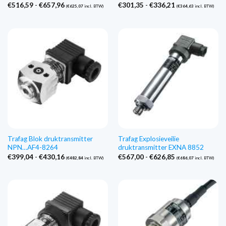
Prijsklasse:
Prijsklasse:
€
516,59
-
€
657,96
€
301,35
-
€
336,21
(
€
625,07
incl. BTW)
(
€
364,63
incl. BTW)
€516,59
€301,35
tot
tot
€657,96
€336,21
Trafag Blok druktransmitter
Trafag Explosieveilie
NPN…AF4-8264
druktransmitter EXNA 8852
Prijsklasse:
Prijsklasse:
€
399,04
-
€
430,16
€
567,00
-
€
626,85
(
€
482,84
incl. BTW)
(
€
686,07
incl. BTW)
€399,04
€567,00
tot
tot
€430,16
€626,85