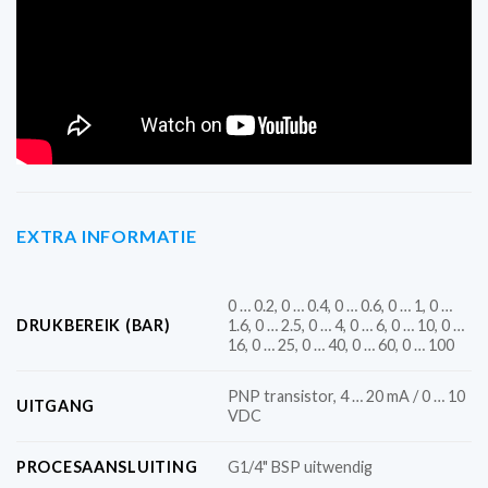
Beoordeel dit product
EXTRA INFORMATIE
0 … 0.2, 0 … 0.4, 0 … 0.6, 0 … 1, 0 …
DRUKBEREIK (BAR)
1.6, 0 … 2.5, 0 … 4, 0 … 6, 0 … 10, 0 …
16, 0 … 25, 0 … 40, 0 … 60, 0 … 100
PNP transistor, 4 … 20 mA / 0 … 10
UITGANG
VDC
PROCESAANSLUITING
G1/4" BSP uitwendig