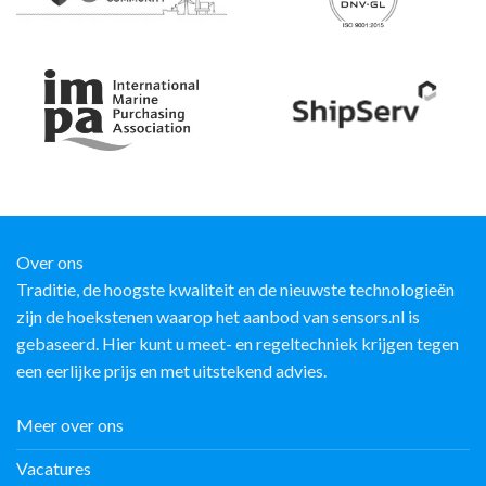
Over ons
Traditie, de hoogste kwaliteit en de nieuwste technologieën
zijn de hoekstenen waarop het aanbod van sensors.nl is
gebaseerd. Hier kunt u meet- en regeltechniek krijgen tegen
een eerlijke prijs en met uitstekend advies.
Meer over ons
Vacatures