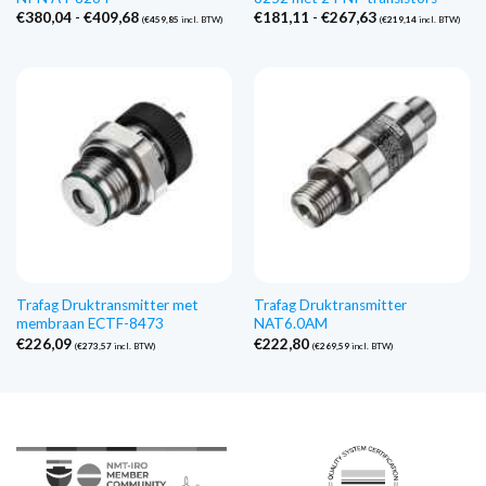
Prijsklasse:
Prijsklasse:
€
380,04
-
€
409,68
€
181,11
-
€
267,63
(
€
459,85
incl. BTW)
(
€
219,14
incl. BTW)
€380,04
€181,11
tot
tot
€409,68
€267,63
Trafag Druktransmitter met
Trafag Druktransmitter
membraan ECTF-8473
NAT6.0AM
€
226,09
€
222,80
(
€
273,57
incl. BTW)
(
€
269,59
incl. BTW)