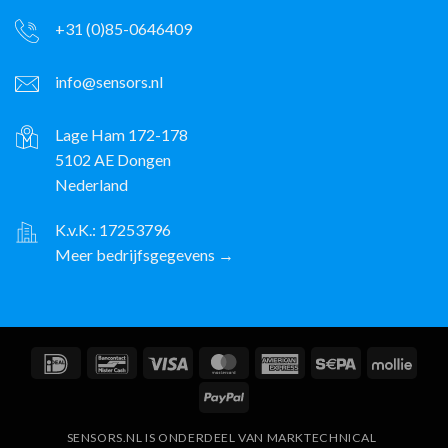
+31 (0)85-0646409
info@sensors.nl
Lage Ham 172-178
5102 AE Dongen
Nederland
K.v.K.: 17253796
Meer bedrijfsgegevens →
IDeal
Bancontact
Visa
MasterCard
American
Sepa
Molli
Express
PayPal
SENSORS.NL IS ONDERDEEL VAN MARKTECHNICAL