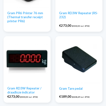
Gram PR6 Printer 76 mm
Gram RD3W Repeater (RS-
(Thermal transfer receipt
232)
printer PR6)
€
273,00
(
€
330,33
incl. BTW)
Gram RD3W Repeater /
Gram Tare pedal
draadloze indicator
€
273,00
€
189,00
(
€
330,33
incl. BTW)
(
€
228,69
incl. BTW)