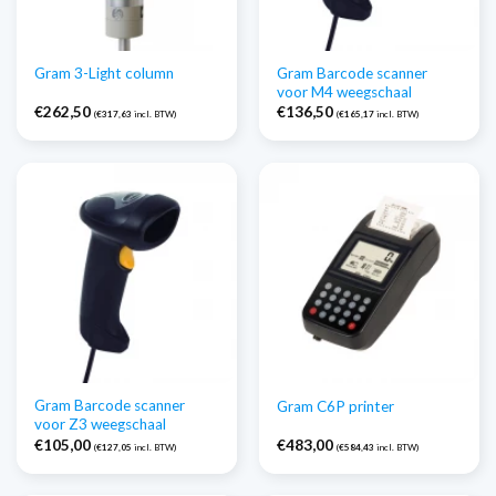
Gram Barcode scanner
Gram 3-Light column
voor M4 weegschaal
€
262,50
€
136,50
(
€
317,63
incl. BTW)
(
€
165,17
incl. BTW)
Gram Barcode scanner
Gram C6P printer
voor Z3 weegschaal
€
105,00
€
483,00
(
€
127,05
incl. BTW)
(
€
584,43
incl. BTW)