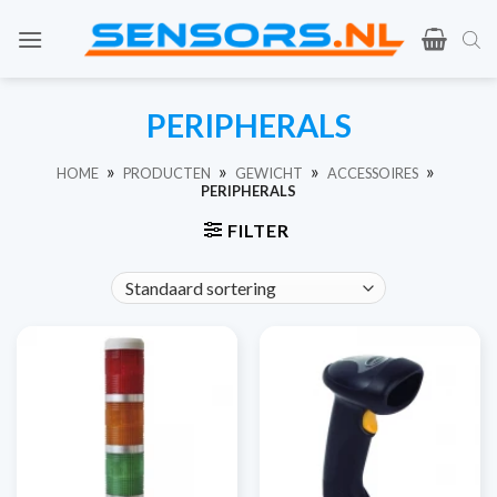
Ga
naar
de
inhoud
PERIPHERALS
»
»
»
»
HOME
PRODUCTEN
GEWICHT
ACCESSOIRES
PERIPHERALS
FILTER