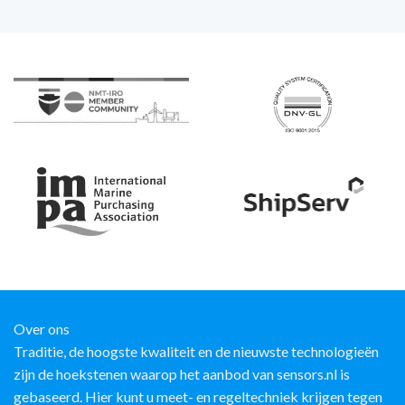
Over ons
Traditie, de hoogste kwaliteit en de nieuwste technologieën
zijn de hoekstenen waarop het aanbod van sensors.nl is
gebaseerd. Hier kunt u meet- en regeltechniek krijgen tegen