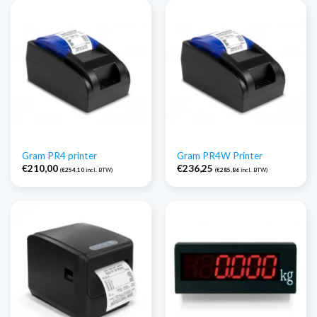
Gram PR4 printer
Gram PR4W Printer
€
210,00
€
236,25
(
€
254,10
incl. BTW)
(
€
285,86
incl. BTW)