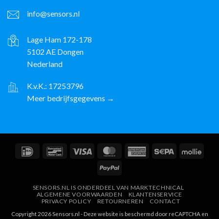
info@sensors.nl
Lage Ham 172-178
5102 AE Dongen
Nederland
K.v.K.: 17253796
Meer bedrijfsgegevens →
IDeal
Bancontact
Visa
MasterCard
American
Sepa
Molli
Express
PayPal
SENSORS.NL IS ONDERDEEL VAN MARKTECHNICAL
ALGEMENE VOORWAARDEN
KLANTENSERVICE
PRIVACY POLICY
RETOURNEREN
CONTACT
Copyright 2026 Sensors.nl - Deze website is beschermd door reCAPTCHA en