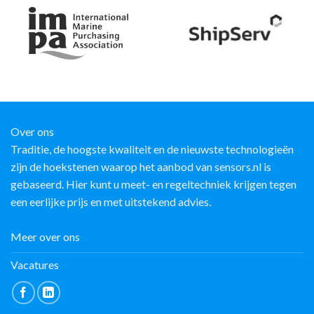
Over ons
Traditie, de hoogste kwaliteit en de nieuwste technologieën
zijn de hoekstenen waarop het aanbod van sensors.nl is
gebaseerd. Hier kunt u meet- en regeltechniek krijgen tegen
een eerlijke prijs en met uitstekend advies.
Meer over ons
Vacatures