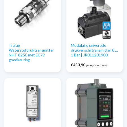
Trafag
Modulaire universele
Waterstofdruktransmitter
drukverschiltransmitter 0 …
NHT 8250 met EC79
1 Bar | JR011201900
goedkeuring
€
453,90
(
€
549,22
incl. BTW)