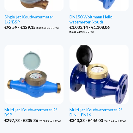
Single-jet Koudwatermeter
DN150 Woltmann Helix-
1/2″BSP
watermeter (koud)
Prijsklasse:
Prijsklasse:
€
92,59
-
€
129,15
€
1.033,14
-
€
1.108,06
(
€
112,03
incl. BTW)
€92,59
€1.033,14
(
€
1.250,10
incl. BTW)
tot
tot
€129,15
€1.108,06
Multi-jet Koudwatermeter 2″
Multi-jet Koudwatermeter 2″
BSP
DIN – PN16
Prijsklasse:
Prijsklasse:
€
297,73
-
€
335,36
€
343,38
-
€
446,03
(
€
360,25
incl. BTW)
(
€
415,49
incl. BTW)
€297,73
€343,38
tot
tot
€335,36
€446,03