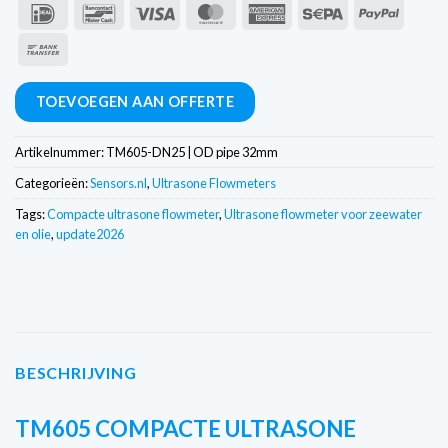
IDeal
Bancontact
Visa
MasterCard
American
Sepa
PayPal
Express
Overschrijving
TOEVOEGEN AAN OFFERTE
Artikelnummer:
TM605-DN25 | OD pipe 32mm
Categorieën:
Sensors.nl
,
Ultrasone Flowmeters
Tags:
Compacte ultrasone flowmeter
,
Ultrasone flowmeter voor zeewater
en olie
,
update2026
BESCHRIJVING
TM605 COMPACTE ULTRASONE