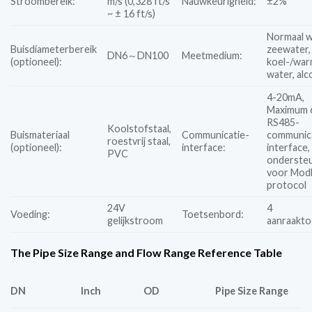
Stroombereik:
m/s (0,328 ft/s
Nauwkeurigheid:
±2%
~ ± 16 ft/s)
Normaal w
Buisdiameterbereik
zeewater,
DN6～DN100
Meetmedium:
(optioneel):
koel-/wa
water, al
4-20mA,
Maximum 
RS485-
Koolstofstaal,
Buismateriaal
Communicatie-
communic
roestvrij staal,
(optioneel):
interface:
interface,
PVC
onderste
voor Mod
protocol
24V
4
Voeding:
Toetsenbord:
gelijkstroom
aanraakt
The Pipe Size Range and Flow Range Reference Table
DN
Inch
OD
Pipe Size Range