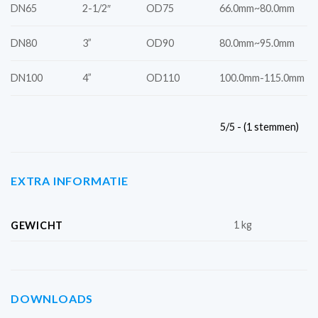
DN65
2-1/2″
OD75
66.0mm~80.0mm
DN80
3”
OD90
80.0mm~95.0mm
DN100
4”
OD110
100.0mm-115.0mm
5/5 - (1 stemmen)
EXTRA INFORMATIE
1 kg
GEWICHT
DOWNLOADS