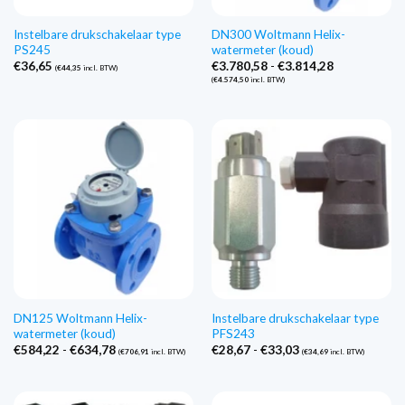
Instelbare drukschakelaar type
DN300 Woltmann Helix-
PS245
watermeter (koud)
Prijsklasse:
€
36,65
€
3.780,58
-
€
3.814,28
(
€
44,35
incl. BTW)
€3.780,58
(
€
4.574,50
incl. BTW)
tot
€3.814,28
DN125 Woltmann Helix-
Instelbare drukschakelaar type
watermeter (koud)
PFS243
Prijsklasse:
Prijsklasse:
€
584,22
-
€
634,78
€
28,67
-
€
33,03
(
€
706,91
incl. BTW)
(
€
34,69
incl. BTW)
€584,22
€28,67
tot
tot
€634,78
€33,03