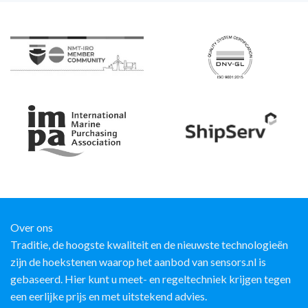
Over ons
Traditie, de hoogste kwaliteit en de nieuwste technologieën
zijn de hoekstenen waarop het aanbod van sensors.nl is
gebaseerd. Hier kunt u meet- en regeltechniek krijgen tegen
een eerlijke prijs en met uitstekend advies.