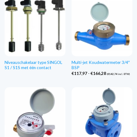
Niveauschakelaar type SINGOL
Multi-jet Koudwatermeter 3/4″
S1 / S1S met één contact
BSP
Prijsklasse:
€
117,97
-
€
166,28
(
€
142,74
incl. BTW)
€117,97
tot
€166,28