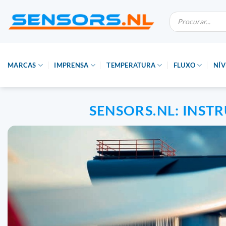
Saltar
Pesquisa
para
de
produtos
o
conteúdo
MARCAS
IMPRENSA
TEMPERATURA
FLUXO
NÍV
SENSORS.NL:
INSTR