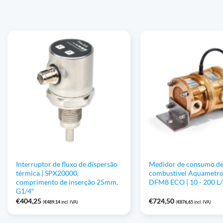
Interruptor de fluxo de dispersão
Medidor de consumo d
térmica | SPX20000,
combustível Aquametro
comprimento de inserção 25mm,
DFM8 ECO | 10 - 200 L
G1/4″
€
404,25
€
724,50
(
€
489,14
incl. IVA)
(
€
876,65
incl. IVA)