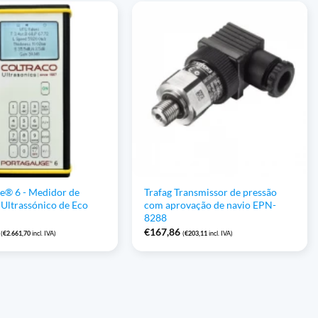
e® 6 - Medidor de
Trafag Transmissor de pressão
 Ultrassónico de Eco
com aprovação de navio EPN-
8288
€
167,86
(
€
2.661,70
incl. IVA)
(
€
203,11
incl. IVA)