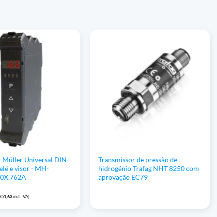
 Müller Universal DIN-
Transmissor de pressão de
elé e visor - MH-
hidrogénio Trafag NHT 8250 com
0X.762A
aprovação EC79
251,63
incl. IVA)