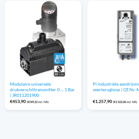
Modulaire universele
Pi industriële aandrijvi
drukverschiltransmitter 0 … 1 Bar
veerterugloop | QT.Nc
| JR011201900
€
453,90
€
1.257,90
(
€
549,22
incl. IVA)
(
€
1.522,06
incl. IVA)