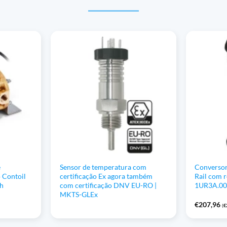
e
Sensor de temperatura com
Conversor
 Contoil
certificação Ex agora também
Rail com r
/h
com certificação DNV EU-RO |
1UR3A.00
MKTS-GLEx
€
207,96
(
€