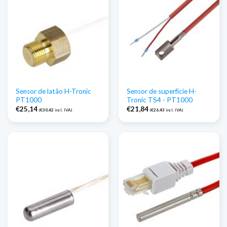
Sensor de latão H-Tronic
Sensor de superfície H-
PT1000
Tronic TS4 - PT1000
€
25,14
€
21,84
(
€
30,42
incl. IVA)
(
€
26,43
incl. IVA)