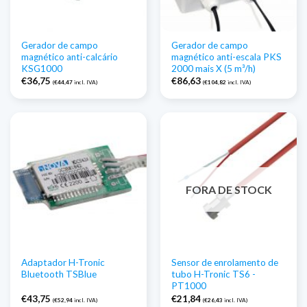
Gerador de campo
Gerador de campo
magnético anti-calcário
magnético anti-escala PKS
KSG1000
2000 mais X (5 m³/h)
€
36,75
€
86,63
(
€
44,47
incl. IVA)
(
€
104,82
incl. IVA)
FORA DE STOCK
Adaptador H-Tronic
Sensor de enrolamento de
Bluetooth TSBlue
tubo H-Tronic TS6 -
PT1000
€
43,75
€
21,84
(
€
52,94
incl. IVA)
(
€
26,43
incl. IVA)