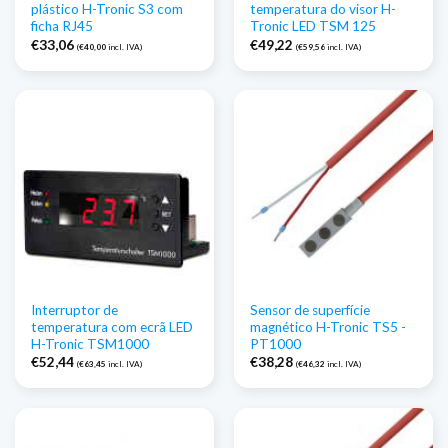
plástico H-Tronic S3 com
temperatura do visor H-
ficha RJ45
Tronic LED TSM 125
€
33,06
€
49,22
(
€
40,00
incl. IVA)
(
€
59,56
incl. IVA)
Interruptor de
Sensor de superfície
temperatura com ecrã LED
magnético H-Tronic TS5 -
H-Tronic TSM1000
PT1000
€
52,44
€
38,28
(
€
63,45
incl. IVA)
(
€
46,32
incl. IVA)