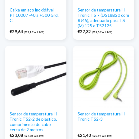
Caixa em aço inoxidável
Sensor de temperatura H-
PT1000 / -40 a +500 Grd.
Tronic TS 7 (DS18B20 com
C
RJ45), adequado para TS
(M) 125 e TS2125
€
29,64
€
27,32
(
€
35,86
incl. IVA)
(
€
33,06
incl. IVA)
Sensor de temperatura H-
Sensor de temperatura H-
Tronic TS2-2 de plástico,
Tronic TS2-3
comprimento do cabo
cerca de 2 metros
€
23,08
€
21,40
(
€
27,93
incl. IVA)
(
€
25,89
incl. IVA)