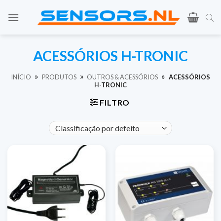
Saltar
para
o
conteúdo
ACESSÓRIOS H-TRONIC
»
»
»
INÍCIO
PRODUTOS
OUTROS & ACESSÓRIOS
ACESSÓRIOS
H-TRONIC
FILTRO