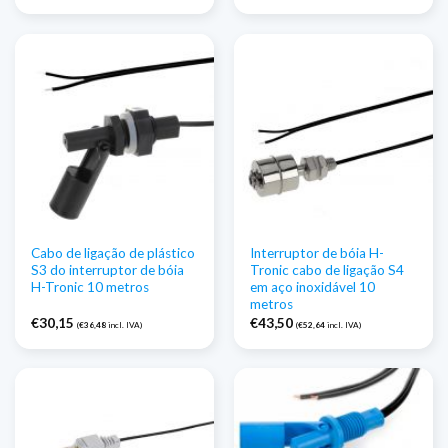
Cabo de ligação de plástico
Interruptor de bóia H-
S3 do interruptor de bóia
Tronic cabo de ligação S4
H-Tronic 10 metros
em aço inoxidável 10
metros
€
30,15
€
43,50
(
€
36,48
incl. IVA)
(
€
52,64
incl. IVA)