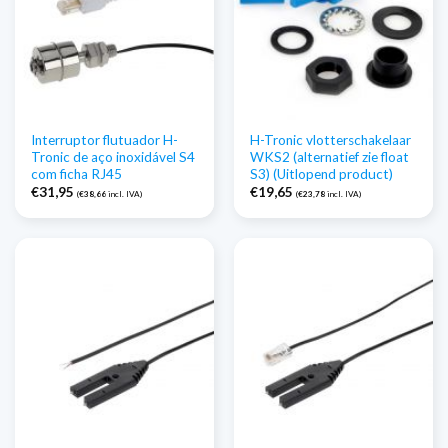
Interruptor flutuador H-
H-Tronic vlotterschakelaar
Tronic de aço inoxidável S4
WKS2 (alternatief zie float
com ficha RJ45
S3) (Uitlopend product)
€
31,95
€
19,65
(
€
38,66
incl. IVA)
(
€
23,78
incl. IVA)