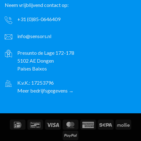
Neem vrijblijvend contact op:
+31 (0)85-0646409
info@sensors.nl
Presunto de Lage 172-178
5102 AE Dongen
Países Baixos
K.v.K.: 17253796
Meer bedrijfsgegevens →
IDeal
Contacto
Visto
MasterCard
American
Sepa
Molli
com
Express
PayPal
o