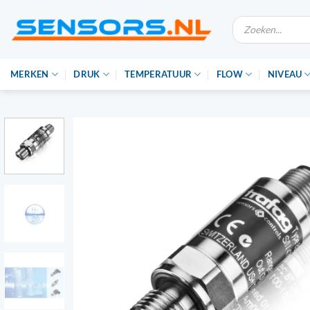
Ga
Producten
naar
zoeken
de
inhoud
MERKEN
DRUK
TEMPERATUUR
FLOW
NIVEAU