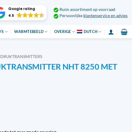
Google rating
Ruim assortiment op voorraad
4.5
Persoonlijke
klantenservice en advies
YS
WARMTEBEELD
OVERIGE
DUTCH
DRUKTRANSMITTERS
KTRANSMITTER NHT 8250 MET
oede tot zeer goede ervaring