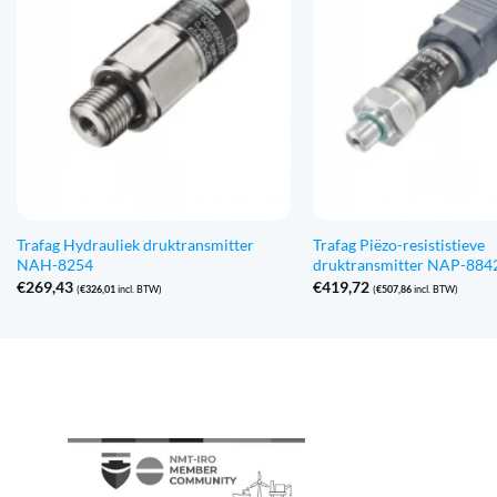
Trafag Hydrauliek druktransmitter
Trafag Piëzo-resististieve
NAH-8254
druktransmitter NAP-884
€
269,43
€
419,72
(
€
326,01
incl. BTW)
(
€
507,86
incl. BTW)