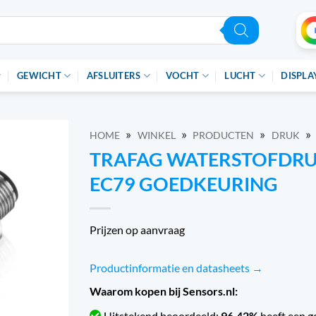
GEWICHT
AFSLUITERS
VOCHT
LUCHT
DISPLA
»
»
»
»
HOME
WINKEL
PRODUCTEN
DRUK
TRAFAG WATERSTOFDRU
EC79 GOEDKEURING
Prijzen op aanvraag
Productinformatie en datasheets →
Waarom kopen bij Sensors.nl:
Uitstekend beoordeeld:
96.42%
heeft een g