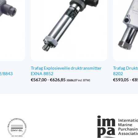
Trafag Explosieveilie druktransmitter
Trafag Drukt
2/8843
EXNA 8852
8202
Prijsklasse:
€
567,00
-
€
626,85
€
593,05
-
€
8
(
€
686,07
incl. BTW)
€567,00
tot
€626,85