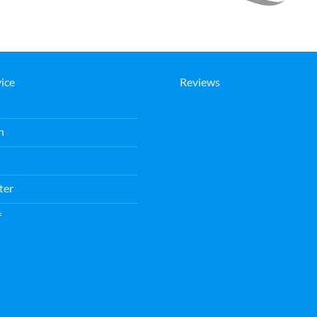
ice
Reviews
n
ter
f