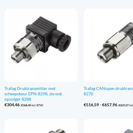
Trafag Druktransmitter met
Trafag CANopen druktran
scheepskeur EPN-8298, zie ook
8270
opvolger 8288
Prijsklas
€
304,46
€
516,59
-
€
657,96
(
€
368,40
incl. BTW)
(
€
625,07
inc
€516,59
tot
€657,96