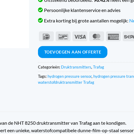
Persoonlijke klantenservice en advies
Extra korting bij grote aantallen mogelijk:
Ne
IDeal
Bancontact
Visa
MasterCard
Americ
Expres
TOEVOEGEN AAN OFFERTE
Categorieën:
Druktransmitters
,
Trafag
Tags:
hydrogen pressure sensor
,
hydrogen pressure tran
waterstofdruktransmitter Trafag
 van de NHT 8250 druktransmitter van Trafag aan te kondigen.
 een unieke, waterstofcompatibele dunne-film-op-staal sensor me