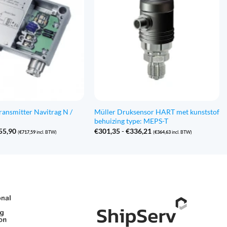
ransmitter Navitrag N /
Müller Druksensor HART met kunststof
behuizing type: MEPS-T
Prijsklasse:
Prijsklasse:
55,90
€
301,35
-
€
336,21
(
€
717,59
incl. BTW)
(
€
364,63
incl. BTW)
€593,05
€301,35
tot
tot
€855,90
€336,21