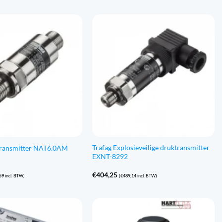
Trafag Explosieveilige druktransmitter
transmitter NAT6.0AM
EXNT-8292
€
404,25
59
incl. BTW)
(
€
489,14
incl. BTW)