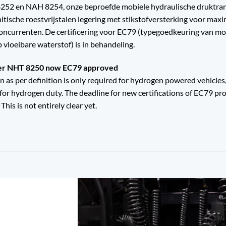
8252 en NAH 8254, onze beproefde mobiele hydraulische druktran
tische roestvrijstalen legering met stikstofversterking voor maxima
oncurrenten. De certificering voor EC79 (typegoedkeuring van m
vloeibare waterstof) is in behandeling.
ter NHT 8250 now EC79 approved
n as per definition is only required for hydrogen powered vehicles
 hydrogen duty. The deadline for new certifications of EC79 prod
This is not entirely clear yet.