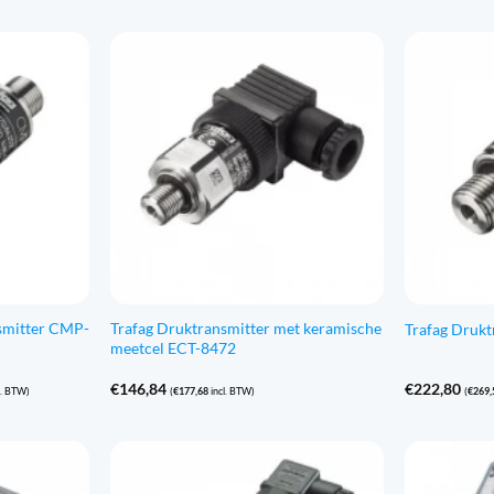
smitter CMP-
Trafag Druktransmitter met keramische
Trafag Druk
meetcel ECT-8472
se:
€
146,84
€
222,80
l. BTW)
(
€
177,68
incl. BTW)
(
€
269,