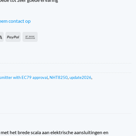
em contact op
an
Sepa
PayPal
Overschrijving
s
smitter with EC79 approval
,
NHT8250
,
update2026
,
t het brede scala aan elektrische aansluitingen en