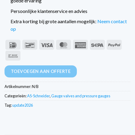
goede ervaring
Persoonlijke klantenservice en advies
Extra korting bij grote aantallen mogelijk:
Neem contact
op
IDeal
Bancontact
Visa
MasterCard
American
Sepa
PayPal
Express
Overschrijving
TOEVOEGEN AAN OFFERTE
Artikelnummer:
N/B
Categorieën:
AS-Schneider
,
Gauge valves and pressure gauges
Tag:
update2026