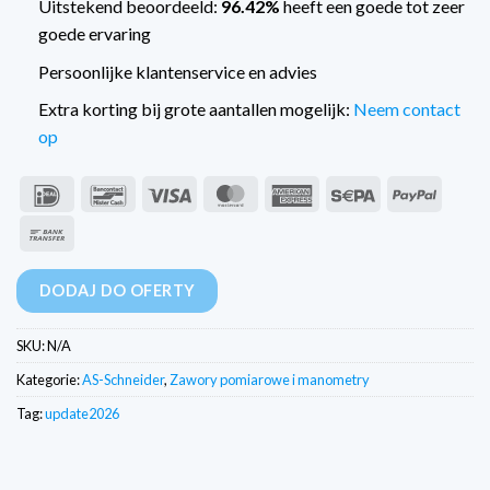
Uitstekend beoordeeld:
96.42%
heeft een goede tot zeer
goede ervaring
Persoonlijke klantenservice en advies
Extra korting bij grote aantallen mogelijk:
Neem contact
op
IDeal
Bancontact
Wiza
MasterCard
American
Sepa
PayPal
Express
Przelew
bankowy
DODAJ DO OFERTY
SKU:
N/A
Kategorie:
AS-Schneider
,
Zawory pomiarowe i manometry
Tag:
update2026