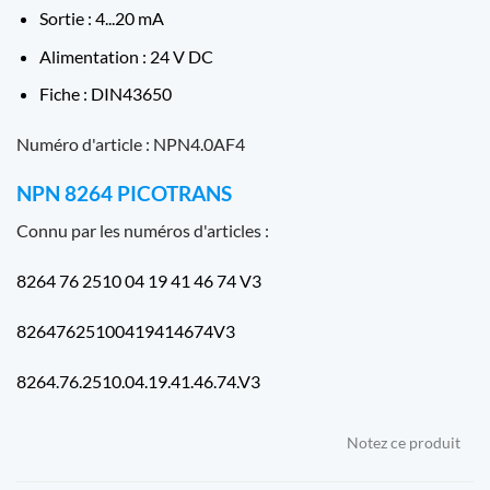
Sortie : 4...20 mA
Alimentation : 24 V DC
Fiche : DIN43650
Numéro d'article : NPN4.0AF4
NPN 8264 PICOTRANS
Connu par les numéros d'articles :
8264 76 2510 04 19 41 46 74 V3
82647625100419414674V3
8264.76.2510.04.19.41.46.74.V3
Notez ce produit