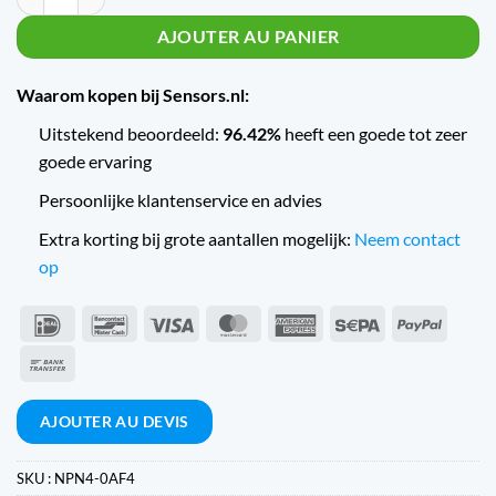
AJOUTER AU PANIER
Waarom kopen bij Sensors.nl:
Uitstekend beoordeeld:
96.42%
heeft een goede tot zeer
goede ervaring
Persoonlijke klantenservice en advies
Extra korting bij grote aantallen mogelijk:
Neem contact
op
IDeal
Bancontact
Visa
MasterCard
American
Sepa
PayPal
Express
Virement
bancaire
AJOUTER AU DEVIS
SKU :
NPN4-0AF4