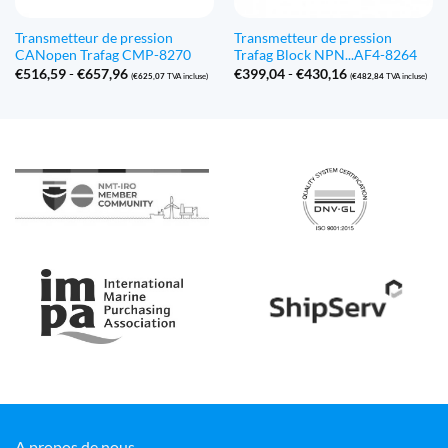
Transmetteur de pression
Transmetteur de pression
CANopen Trafag CMP-8270
Trafag Block NPN...AF4-8264
Gamme
Gamme
€
516,59
-
€
657,96
€
399,04
-
€
430,16
(
€
625,07
TVA incluse)
(
€
482,84
TVA incluse)
de
de
prix
prix
:
:
€516,59
€399,04
à
à
€657,96
€430,16
A propos de nous