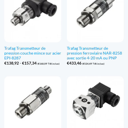
Trafag Transmetteur de
Trafag Transmetteur de
pression couche mince sur acier
pression ferroviaire NAR-8258
EPI-8287
avec sortie 4-20 mA ou PNP
Gamme
€
138,92
-
€
157,34
€
433,46
(
€
168,09
TVA incluse)
(
€
524,49
TVA incluse)
de
prix
:
€138,92
à
€157,34