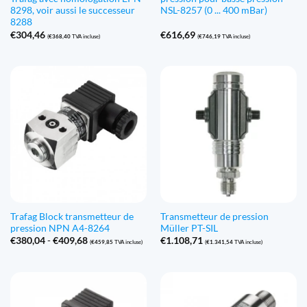
8298, voir aussi le successeur
NSL-8257 (0 ... 400 mBar)
8288
€
304,46
€
616,69
(
€
368,40
TVA incluse)
(
€
746,19
TVA incluse)
Trafag Block transmetteur de
Transmetteur de pression
pression NPN A4-8264
Müller PT-SIL
Gamme
€
380,04
-
€
409,68
€
1.108,71
(
€
459,85
TVA incluse)
(
€
1.341,54
TVA incluse)
de
prix
:
€380,04
à
€409,68