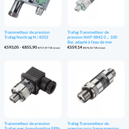
Transmetteur de pression
Trafag Transmetteur de
Trafag Navitrag N / 8202
pression NAP-8842 0 ... 100
Bar, adapté à l'eau de mer
Gamme
€
593,05
-
€
855,90
€
559,14
(
€
717,59
TVA incluse)
(
€
676,56
TVA incluse)
de
prix
:
€593,05
à
€855,90
Transmetteur de pression
Trafag Transmetteur de
Trafag avec homologation EPN-
pression pour basse pression