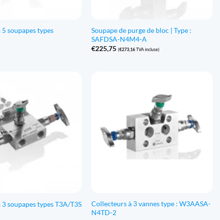
à 5 soupapes types
Soupape de purge de bloc | Type :
SAFDSA-N4M4-A
€
225,75
(
€
273,16
TVA incluse)
Collecteurs à 3 vannes type : W3AASA-
à 3 soupapes types T3A/T3S
N4TD-2