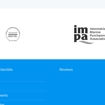
clientèle
Reviews
ments
ter