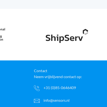
Contact
Neem vrijblijvend contact op:
+31 (0)85-0646409
info@sensors.nl