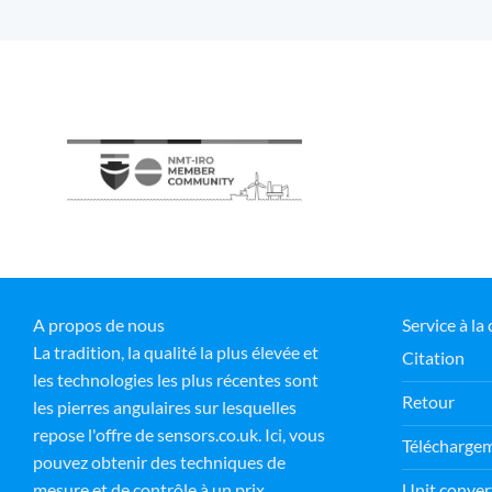
A propos de nous
Service à la 
La tradition, la qualité la plus élevée et
Citation
les technologies les plus récentes sont
Retour
les pierres angulaires sur lesquelles
repose l'offre de sensors.co.uk. Ici, vous
Télécharge
pouvez obtenir des techniques de
Unit conver
mesure et de contrôle à un prix