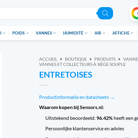
U
POIDS
VANNES
HUMIDITÉ
AIR
AFFICHE
»
»
»
ACCUEIL
BOUTIQUE
PRODUITS
VANNES
VANNES ET COLLECTEURS À SIÈGE SOUPLE
ENTRETOISES
Productinformatie en datasheets →
Waarom kopen bij Sensors.nl:
Uitstekend beoordeeld:
96.42%
heeft een g
Persoonlijke klantenservice en advies