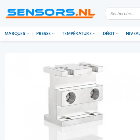
Skip
Recherche
to
de
produits
content
MARQUES
PRESSE
TEMPÉRATURE
DÉBIT
NIVEA