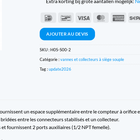
Extra korting bij grote aantallen mogelijk:
Ne
IDeal
Bancontact
Visa
MasterCard
Americ
Expres
AJOUTER AU DEVIS
SKU :
H0S-S00-2
Catégorie :
vannes et collecteurs à siège souple
Tag :
update2026
ournissent un espace supplémentaire entre le compteur à orifice et
ridées entre les connecteurs stabilisés et un collecteur.
et fournissent 2 ports auxiliaires (1/2 NPT femelle).