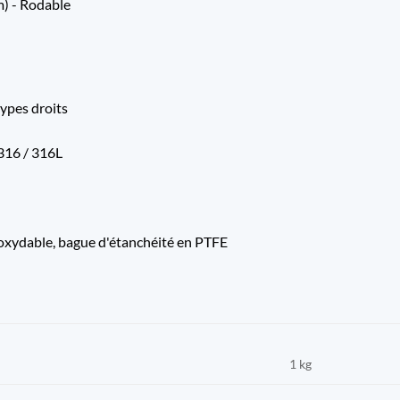
mm) - Rodable
types droits
 316 / 316L
inoxydable, bague d'étanchéité en PTFE
1 kg