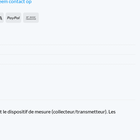
em contact op
an
Sepa
PayPal
Virement
s
bancaire
 le dispositif de mesure (collecteur/transmetteur). Les