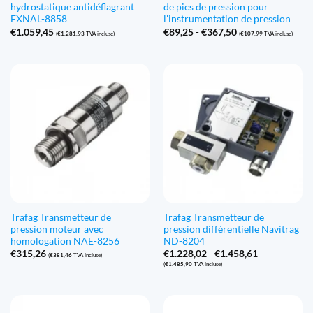
hydrostatique antidéflagrant
de pics de pression pour
EXNAL-8858
l'instrumentation de pression
Gamme
€
1.059,45
€
89,25
-
€
367,50
(
€
1.281,93
TVA incluse)
(
€
107,99
TVA incluse)
de
prix
:
€89,25
à
€367,50
Trafag Transmetteur de
Trafag Transmetteur de
pression moteur avec
pression différentielle Navitrag
homologation NAE-8256
ND-8204
Gamme
€
315,26
€
1.228,02
-
€
1.458,61
(
€
381,46
TVA incluse)
de
(
€
1.485,90
TVA incluse)
prix
:
€1.228,02
à
€1.458,61