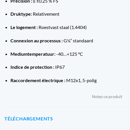
Précision :
≤ ±0.25 % FS
Druktype:
Relativement
Le logement :
Roestvast staal (1.4404)
Connexion au processus :
G¼” standaard
Mediumtemperatuur:
-40…+125 °C
Indice de protection :
IP67
Raccordement électrique :
M12x1, 5-polig
Notez ce produit
TÉLÉCHARGEMENTS