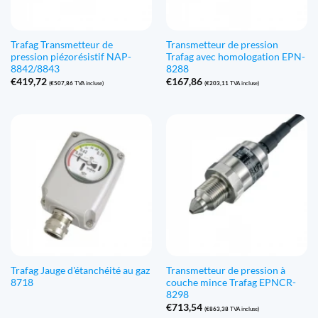
Trafag Transmetteur de
Transmetteur de pression
pression piézorésistif NAP-
Trafag avec homologation EPN-
8842/8843
8288
€
419,72
€
167,86
(
€
507,86
TVA incluse)
(
€
203,11
TVA incluse)
Trafag Jauge d'étanchéité au gaz
Transmetteur de pression à
8718
couche mince Trafag EPNCR-
8298
€
713,54
(
€
863,38
TVA incluse)