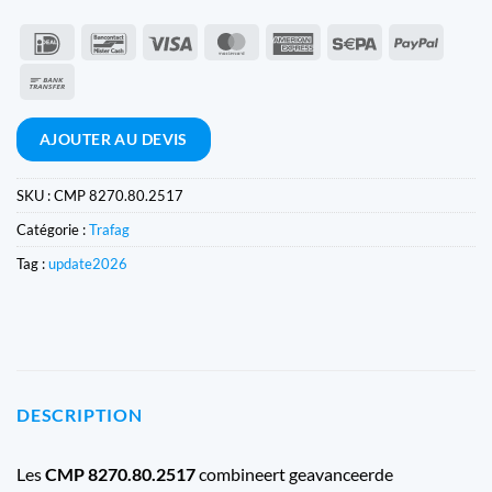
IDeal
Bancontact
Visa
MasterCard
American
Sepa
PayPal
Express
Virement
bancaire
AJOUTER AU DEVIS
SKU :
CMP 8270.80.2517
Catégorie :
Trafag
Tag :
update2026
DESCRIPTION
Les
CMP 8270.80.2517
combineert geavanceerde