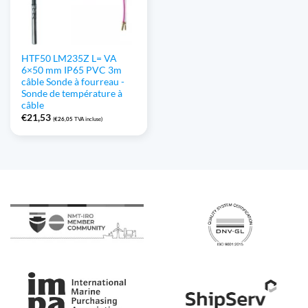
HTF50 LM235Z L= VA
6×50 mm IP65 PVC 3m
câble Sonde à fourreau -
Sonde de température à
câble
€
21,53
(
€
26,05
TVA incluse)