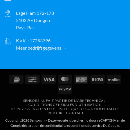
Lage Ham 172-178
5102 AE Dongen
Pays-Bas
K.v.K. : 17253796
Meer bedrijfsgegevens →
IDeal
Bancontact
Visa
MasterCard
American
Sepa
Molli
Express
PayPal
SENSORS.NL FAIT PARTIE DE MARKTECHNICAL
CONDITIONS GÉNÉRALES D'UTILISATION
SERVICE À LA CLIENTÈLE
POLITIQUE DE CONFIDENTIALITÉ
RETOUR
CONTACT
Copyright 2026 Sensors.nl - Deze website is beschermd door reCAPTCHA en de
Google
déclaration de confidentialité
et
conditions de service
De Google.