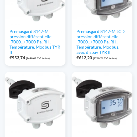
Premasgard 8147-M
Premasgard 8147-M LCD
pression différentielle
pression différentielle
-7000...+7000 Pa, RH,
-7000...+7000 Pa, RH,
Température, Modbus TYR
Température, Modbus,
II
avec dispay TYR II
€
553,74
€
612,20
(
€
670,03
TVA incluse)
(
€
740,76
TVA incluse)